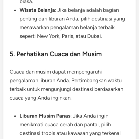
biasa.
Wisata Belanja
: Jika belanja adalah bagian
penting dari liburan Anda, pilih destinasi yang
menawarkan pengalaman belanja terbaik
seperti New York, Paris, atau Dubai.
5. Perhatikan Cuaca dan Musim
Cuaca dan musim dapat mempengaruhi
pengalaman liburan Anda. Pertimbangkan waktu
terbaik untuk mengunjungi destinasi berdasarkan
cuaca yang Anda inginkan.
Liburan Musim Panas
: Jika Anda ingin
menikmati cuaca cerah dan pantai, pilih
destinasi tropis atau kawasan yang terkenal