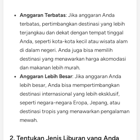
Anggaran Terbatas
: Jika anggaran Anda
terbatas, pertimbangkan destinasi yang lebih
terjangkau dan dekat dengan tempat tinggal
Anda, seperti kota-kota kecil atau wisata alam
di dalam negeri. Anda juga bisa memilih
destinasi yang menawarkan harga akomodasi
dan makanan lebih murah.
Anggaran Lebih Besar
: Jika anggaran Anda
lebih besar, Anda bisa mempertimbangkan
destinasi internasional yang lebih eksklusif,
seperti negara-negara Eropa, Jepang, atau
destinasi tropis yang menawarkan pengalaman
mewah.
2. Tentukan Jenis Liburan yang Anda