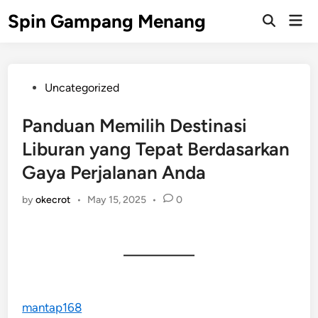
Skip
Spin Gampang Menang
Mai
to
Open
Men
Search
content
Posted
Uncategorized
in
Panduan Memilih Destinasi
Liburan yang Tepat Berdasarkan
Gaya Perjalanan Anda
by
okecrot
•
May 15, 2025
•
0
mantap168