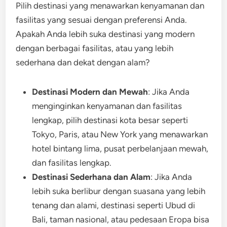
Pilih destinasi yang menawarkan kenyamanan dan
fasilitas yang sesuai dengan preferensi Anda.
Apakah Anda lebih suka destinasi yang modern
dengan berbagai fasilitas, atau yang lebih
sederhana dan dekat dengan alam?
Destinasi Modern dan Mewah
: Jika Anda
menginginkan kenyamanan dan fasilitas
lengkap, pilih destinasi kota besar seperti
Tokyo, Paris, atau New York yang menawarkan
hotel bintang lima, pusat perbelanjaan mewah,
dan fasilitas lengkap.
Destinasi Sederhana dan Alam
: Jika Anda
lebih suka berlibur dengan suasana yang lebih
tenang dan alami, destinasi seperti Ubud di
Bali, taman nasional, atau pedesaan Eropa bisa