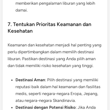
memberikan pengalaman liburan yang lebih
damai.
7. Tentukan Prioritas Keamanan dan
Kesehatan
Keamanan dan kesehatan menjadi hal penting yang
perlu dipertimbangkan dalam memilih destinasi
liburan. Pastikan destinasi yang Anda pilih aman
dan tidak memiliki risiko kesehatan yang tinggi.
Destinasi Aman
: Pilih destinasi yang memiliki
reputasi baik dalam hal keamanan dan fasilitas
medis, seperti negara-negara Eropa, Jepang,
atau negara-negara Skandinavia.
Destinasi dengan Potensi Risiko
: Jika Anda