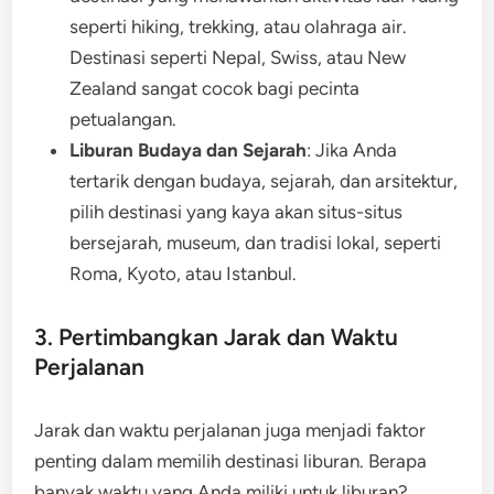
seperti hiking, trekking, atau olahraga air.
Destinasi seperti Nepal, Swiss, atau New
Zealand sangat cocok bagi pecinta
petualangan.
Liburan Budaya dan Sejarah
: Jika Anda
tertarik dengan budaya, sejarah, dan arsitektur,
pilih destinasi yang kaya akan situs-situs
bersejarah, museum, dan tradisi lokal, seperti
Roma, Kyoto, atau Istanbul.
3. Pertimbangkan Jarak dan Waktu
Perjalanan
Jarak dan waktu perjalanan juga menjadi faktor
penting dalam memilih destinasi liburan. Berapa
banyak waktu yang Anda miliki untuk liburan?