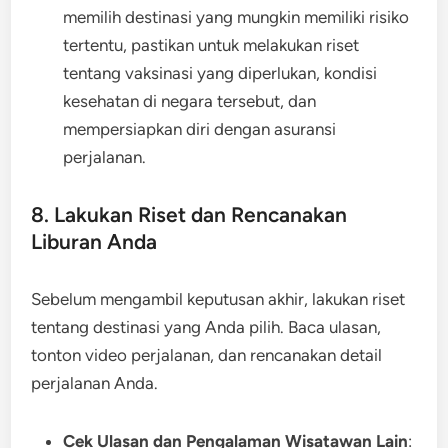
memilih destinasi yang mungkin memiliki risiko
tertentu, pastikan untuk melakukan riset
tentang vaksinasi yang diperlukan, kondisi
kesehatan di negara tersebut, dan
mempersiapkan diri dengan asuransi
perjalanan.
8. Lakukan Riset dan Rencanakan
Liburan Anda
Sebelum mengambil keputusan akhir, lakukan riset
tentang destinasi yang Anda pilih. Baca ulasan,
tonton video perjalanan, dan rencanakan detail
perjalanan Anda.
Cek Ulasan dan Pengalaman Wisatawan Lain
: