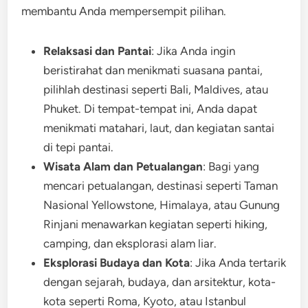
membantu Anda mempersempit pilihan.
Relaksasi dan Pantai
: Jika Anda ingin
beristirahat dan menikmati suasana pantai,
pilihlah destinasi seperti Bali, Maldives, atau
Phuket. Di tempat-tempat ini, Anda dapat
menikmati matahari, laut, dan kegiatan santai
di tepi pantai.
Wisata Alam dan Petualangan
: Bagi yang
mencari petualangan, destinasi seperti Taman
Nasional Yellowstone, Himalaya, atau Gunung
Rinjani menawarkan kegiatan seperti hiking,
camping, dan eksplorasi alam liar.
Eksplorasi Budaya dan Kota
: Jika Anda tertarik
dengan sejarah, budaya, dan arsitektur, kota-
kota seperti Roma, Kyoto, atau Istanbul