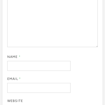
NAME
*
EMAIL
*
WEBSITE