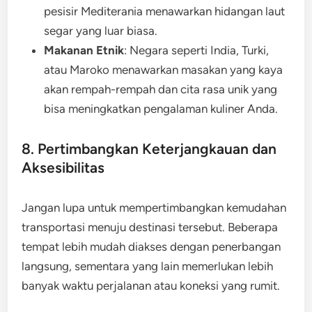
pesisir Mediterania menawarkan hidangan laut
segar yang luar biasa.
Makanan Etnik
: Negara seperti India, Turki,
atau Maroko menawarkan masakan yang kaya
akan rempah-rempah dan cita rasa unik yang
bisa meningkatkan pengalaman kuliner Anda.
8. Pertimbangkan Keterjangkauan dan
Aksesibilitas
Jangan lupa untuk mempertimbangkan kemudahan
transportasi menuju destinasi tersebut. Beberapa
tempat lebih mudah diakses dengan penerbangan
langsung, sementara yang lain memerlukan lebih
banyak waktu perjalanan atau koneksi yang rumit.