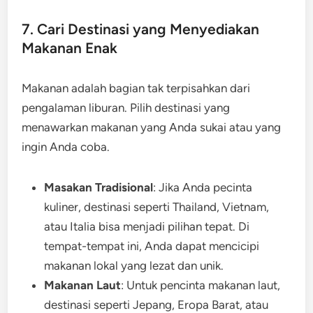
7. Cari Destinasi yang Menyediakan
Makanan Enak
Makanan adalah bagian tak terpisahkan dari
pengalaman liburan. Pilih destinasi yang
menawarkan makanan yang Anda sukai atau yang
ingin Anda coba.
Masakan Tradisional
: Jika Anda pecinta
kuliner, destinasi seperti Thailand, Vietnam,
atau Italia bisa menjadi pilihan tepat. Di
tempat-tempat ini, Anda dapat mencicipi
makanan lokal yang lezat dan unik.
Makanan Laut
: Untuk pencinta makanan laut,
destinasi seperti Jepang, Eropa Barat, atau