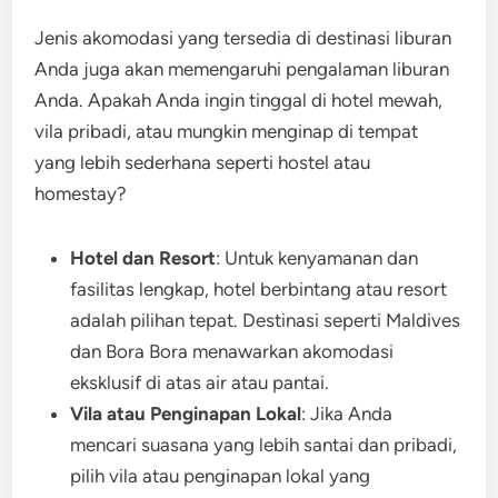
Jenis akomodasi yang tersedia di destinasi liburan
Anda juga akan memengaruhi pengalaman liburan
Anda. Apakah Anda ingin tinggal di hotel mewah,
vila pribadi, atau mungkin menginap di tempat
yang lebih sederhana seperti hostel atau
homestay?
Hotel dan Resort
: Untuk kenyamanan dan
fasilitas lengkap, hotel berbintang atau resort
adalah pilihan tepat. Destinasi seperti Maldives
dan Bora Bora menawarkan akomodasi
eksklusif di atas air atau pantai.
Vila atau Penginapan Lokal
: Jika Anda
mencari suasana yang lebih santai dan pribadi,
pilih vila atau penginapan lokal yang