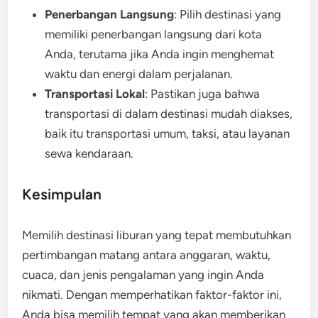
Penerbangan Langsung
: Pilih destinasi yang
memiliki penerbangan langsung dari kota
Anda, terutama jika Anda ingin menghemat
waktu dan energi dalam perjalanan.
Transportasi Lokal
: Pastikan juga bahwa
transportasi di dalam destinasi mudah diakses,
baik itu transportasi umum, taksi, atau layanan
sewa kendaraan.
Kesimpulan
Memilih destinasi liburan yang tepat membutuhkan
pertimbangan matang antara anggaran, waktu,
cuaca, dan jenis pengalaman yang ingin Anda
nikmati. Dengan memperhatikan faktor-faktor ini,
Anda bisa memilih tempat yang akan memberikan