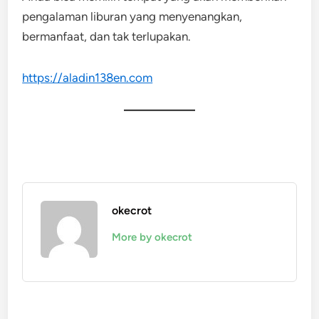
pengalaman liburan yang menyenangkan,
bermanfaat, dan tak terlupakan.
https://aladin138en.com
okecrot
More by okecrot