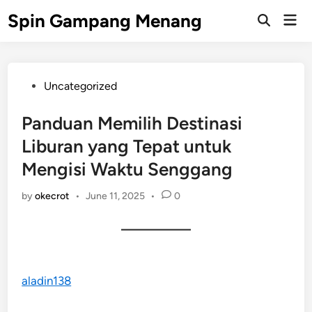
Skip
Spin Gampang Menang
Mai
to
Open
Men
Search
content
Posted
Uncategorized
in
Panduan Memilih Destinasi
Liburan yang Tepat untuk
Mengisi Waktu Senggang
by
okecrot
•
June 11, 2025
•
0
aladin138