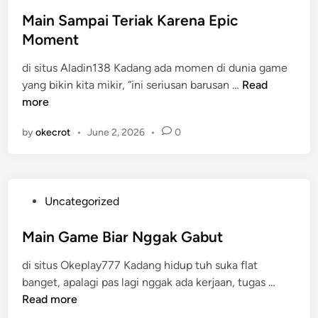
o
r
s
Main Sampai Teriak Karena Epic
d
t
Moment
a
e
n
di situs Aladin138 Kadang ada momen di dunia game
d
P
M
yang bikin kita mikir, “ini seriusan barusan …
Read
i
e
a
more
n
r
i
j
by
okecrot
•
June 2, 2026
•
0
n
a
S
l
a
a
m
n
P
Uncategorized
p
a
o
a
n
s
Main Game Biar Nggak Gabut
i
P
t
T
a
di situs Okeplay777 Kadang hidup tuh suka flat
e
e
n
M
banget, apalagi pas lagi nggak ada kerjaan, tugas …
d
r
j
a
Read more
i
i
a
i