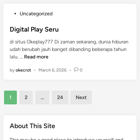
T
i
g
r
S
P
Uncategorized
i
e
o
o
H
n
s
s
Digital Play Seru
y
d
i
t
p
i
di situs Okeplay777 Di zaman sekarang, dunia hiburan
a
e
e
n
udah berubah jauh banget dibanding beberapa tahun
l
d
d
g
D
lalu. …
Read more
M
i
i
S
i
e
n
I
e
by
okecrot
•
March 6, 2026
•
0
g
d
n
k
i
i
t
a
t
a
e
r
Posts
a
r
1
2
…
24
Next
a
l
pagination
n
n
P
e
g
l
t
a
About This Site
y
S
This may be a good place to introduce yourself and