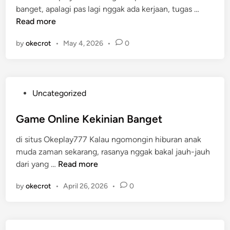
e
n
M
banget, apalagi pas lagi nggak ada kerjaan, tugas …
d
r
j
a
Read more
i
i
a
i
n
a
n
by
okecrot
•
May 4, 2026
•
0
n
k
g
G
K
N
a
a
a
m
r
i
P
Uncategorized
e
e
k
o
B
n
R
s
Game Online Kekinian Banget
i
a
a
t
a
E
di situs Okeplay777 Kalau ngomongin hiburan anak
n
e
r
p
muda zaman sekarang, rasanya nggak bakal jauh-jauh
k
d
N
i
G
dari yang …
Read more
i
g
c
a
n
g
M
by
okecrot
•
April 26, 2026
•
0
m
a
o
e
k
m
O
G
e
n