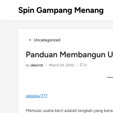
Skip
Spin Gampang Menang
to
content
Posted
Uncategorized
in
Panduan Membangun Us
by
okecrot
•
March 20, 2025
•
0
okeplay777
Memulai usaha kecil adalah langkah yang bera