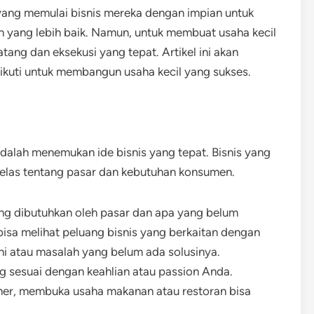
ang memulai bisnis mereka dengan impian untuk
 yang lebih baik. Namun, untuk membuat usaha kecil
ang dan eksekusi yang tepat. Artikel ini akan
kuti untuk membangun usaha kecil yang sukses.
dalah menemukan ide bisnis yang tepat. Bisnis yang
elas tentang pasar dan kebutuhan konsumen.
ang dibutuhkan oleh pasar dan apa yang belum
isa melihat peluang bisnis yang berkaitan dengan
 atau masalah yang belum ada solusinya.
yang sesuai dengan keahlian atau passion Anda.
liner, membuka usaha makanan atau restoran bisa