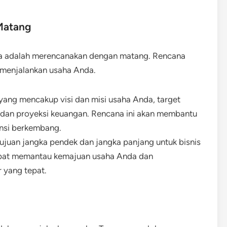
Matang
tnya adalah merencanakan dengan matang. Rencana
 menjalankan usaha Anda.
 yang mencakup visi dan misi usaha Anda, target
a, dan proyeksi keuangan. Rencana ini akan membantu
ensi berkembang.
tujuan jangka pendek dan jangka panjang untuk bisnis
apat memantau kemajuan usaha Anda dan
 yang tepat.