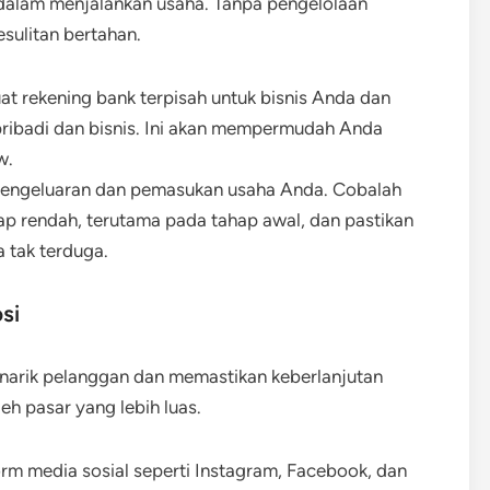
 dalam menjalankan usaha. Tanpa pengelolaan
sulitan bertahan.
uat rekening bank terpisah untuk bisnis Anda dan
ribadi dan bisnis. Ini akan mempermudah Anda
w.
 pengeluaran dan pemasukan usaha Anda. Cobalah
ap rendah, terutama pada tahap awal, dan pastikan
 tak terduga.
si
enarik pelanggan dan memastikan keberlanjutan
leh pasar yang lebih luas.
orm media sosial seperti Instagram, Facebook, dan