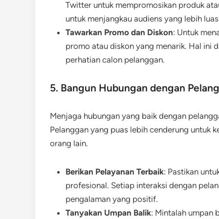
Twitter untuk mempromosikan produk ata
untuk menjangkau audiens yang lebih luas
Tawarkan Promo dan Diskon
: Untuk men
promo atau diskon yang menarik. Hal ini
perhatian calon pelanggan.
5. Bangun Hubungan dengan Pelan
Menjaga hubungan yang baik dengan pelanggan
Pelanggan yang puas lebih cenderung untuk 
orang lain.
Berikan Pelayanan Terbaik
: Pastikan unt
profesional. Setiap interaksi dengan pe
pengalaman yang positif.
Tanyakan Umpan Balik
: Mintalah umpan 