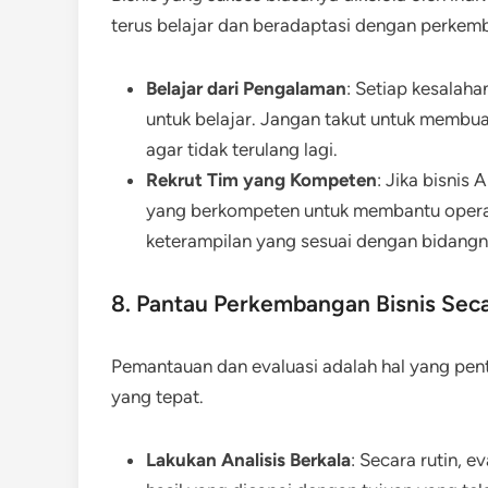
terus belajar dan beradaptasi dengan perkemb
Belajar dari Pengalaman
: Setiap kesalaha
untuk belajar. Jangan takut untuk membuat
agar tidak terulang lagi.
Rekrut Tim yang Kompeten
: Jika bisnis
yang berkompeten untuk membantu operasi
keterampilan yang sesuai dengan bidangn
8. Pantau Perkembangan Bisnis Seca
Pemantauan dan evaluasi adalah hal yang pen
yang tepat.
Lakukan Analisis Berkala
: Secara rutin,