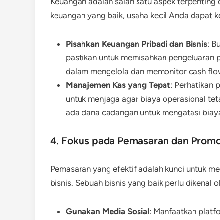
Keuangan adalah salah satu aspek terpenting
keuangan yang baik, usaha kecil Anda dapat ke
Pisahkan Keuangan Pribadi dan Bisnis
: B
pastikan untuk memisahkan pengeluaran p
dalam mengelola dan memonitor cash flo
Manajemen Kas yang Tepat
: Perhatikan
untuk menjaga agar biaya operasional tet
ada dana cadangan untuk mengatasi biaya
4. Fokus pada Pemasaran dan Promo
Pemasaran yang efektif adalah kunci untuk m
bisnis. Sebuah bisnis yang baik perlu dikenal o
Gunakan Media Sosial
: Manfaatkan platf