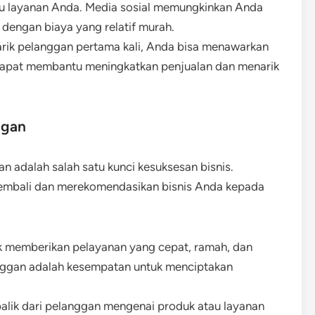
u layanan Anda. Media sosial memungkinkan Anda
 dengan biaya yang relatif murah.
arik pelanggan pertama kali, Anda bisa menawarkan
 dapat membantu meningkatkan penjualan dan menarik
ggan
 adalah salah satu kunci kesuksesan bisnis.
kembali dan merekomendasikan bisnis Anda kepada
uk memberikan pelayanan yang cepat, ramah, dan
langgan adalah kesempatan untuk menciptakan
balik dari pelanggan mengenai produk atau layanan