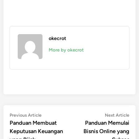
okecrot
More by okecrot
Post
Previous
Nex
Previous Article
Next Article
article:
artic
Panduan Membuat
Panduan Memulai
navigation
Keputusan Keuangan
Bisnis Online yang