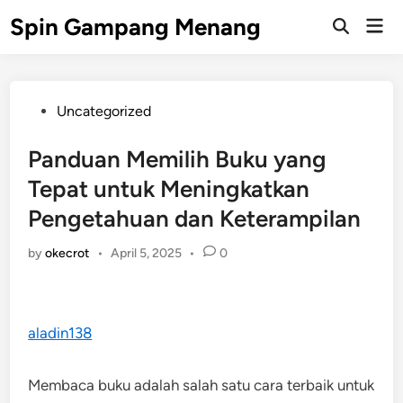
Skip
Spin Gampang Menang
Mai
to
Open
Men
Search
content
Posted
Uncategorized
in
Panduan Memilih Buku yang
Tepat untuk Meningkatkan
Pengetahuan dan Keterampilan
by
okecrot
•
April 5, 2025
•
0
aladin138
Membaca buku adalah salah satu cara terbaik untuk