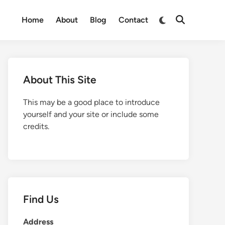
Switch
Home
About
Blog
Contact
Open
to
Search
dark
mode
About This Site
This may be a good place to introduce
yourself and your site or include some
credits.
Find Us
Address