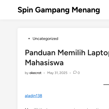
Skip
Spin Gampang Menang
to
content
Posted
Uncategorized
in
Panduan Memilih Laptop
Mahasiswa
by
okecrot
•
May 31, 2025
•
0
aladin138