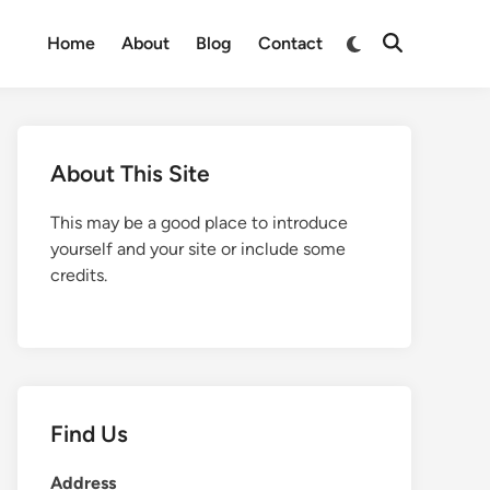
Switch
Home
About
Blog
Contact
Open
to
Search
dark
mode
About This Site
This may be a good place to introduce
yourself and your site or include some
credits.
Find Us
Address