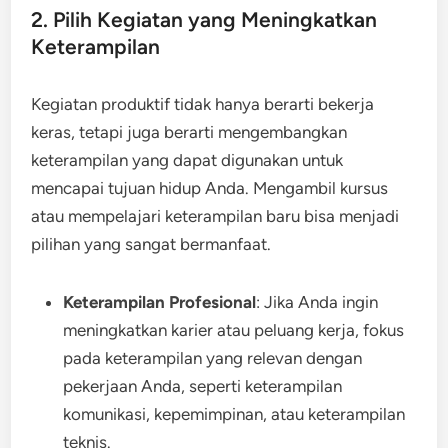
2. Pilih Kegiatan yang Meningkatkan
Keterampilan
Kegiatan produktif tidak hanya berarti bekerja
keras, tetapi juga berarti mengembangkan
keterampilan yang dapat digunakan untuk
mencapai tujuan hidup Anda. Mengambil kursus
atau mempelajari keterampilan baru bisa menjadi
pilihan yang sangat bermanfaat.
Keterampilan Profesional
: Jika Anda ingin
meningkatkan karier atau peluang kerja, fokus
pada keterampilan yang relevan dengan
pekerjaan Anda, seperti keterampilan
komunikasi, kepemimpinan, atau keterampilan
teknis.