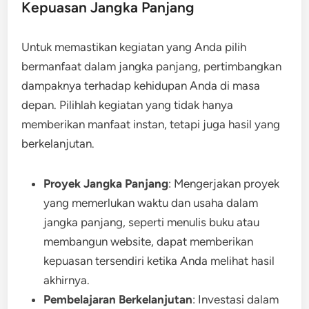
Kepuasan Jangka Panjang
Untuk memastikan kegiatan yang Anda pilih
bermanfaat dalam jangka panjang, pertimbangkan
dampaknya terhadap kehidupan Anda di masa
depan. Pilihlah kegiatan yang tidak hanya
memberikan manfaat instan, tetapi juga hasil yang
berkelanjutan.
Proyek Jangka Panjang
: Mengerjakan proyek
yang memerlukan waktu dan usaha dalam
jangka panjang, seperti menulis buku atau
membangun website, dapat memberikan
kepuasan tersendiri ketika Anda melihat hasil
akhirnya.
Pembelajaran Berkelanjutan
: Investasi dalam