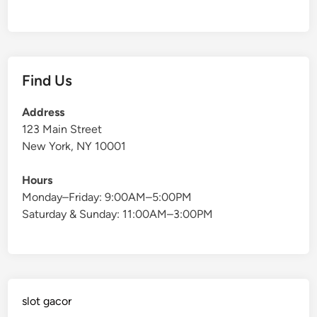
Find Us
Address
123 Main Street
New York, NY 10001
Hours
Monday–Friday: 9:00AM–5:00PM
Saturday & Sunday: 11:00AM–3:00PM
slot gacor