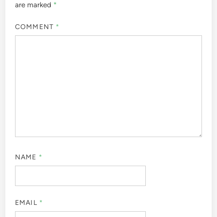
are marked
*
COMMENT
*
NAME
*
EMAIL
*