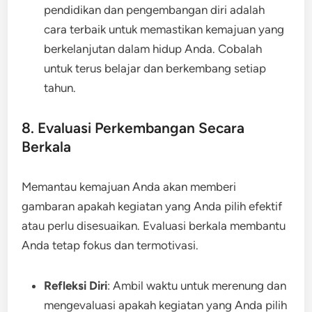
pendidikan dan pengembangan diri adalah
cara terbaik untuk memastikan kemajuan yang
berkelanjutan dalam hidup Anda. Cobalah
untuk terus belajar dan berkembang setiap
tahun.
8. Evaluasi Perkembangan Secara
Berkala
Memantau kemajuan Anda akan memberi
gambaran apakah kegiatan yang Anda pilih efektif
atau perlu disesuaikan. Evaluasi berkala membantu
Anda tetap fokus dan termotivasi.
Refleksi Diri
: Ambil waktu untuk merenung dan
mengevaluasi apakah kegiatan yang Anda pilih