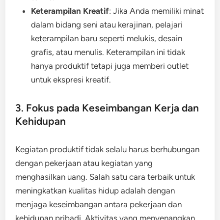
Keterampilan Kreatif
: Jika Anda memiliki minat
dalam bidang seni atau kerajinan, pelajari
keterampilan baru seperti melukis, desain
grafis, atau menulis. Keterampilan ini tidak
hanya produktif tetapi juga memberi outlet
untuk ekspresi kreatif.
3. Fokus pada Keseimbangan Kerja dan
Kehidupan
Kegiatan produktif tidak selalu harus berhubungan
dengan pekerjaan atau kegiatan yang
menghasilkan uang. Salah satu cara terbaik untuk
meningkatkan kualitas hidup adalah dengan
menjaga keseimbangan antara pekerjaan dan
kehidupan pribadi. Aktivitas yang menyenangkan