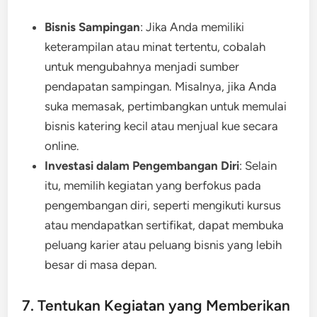
Bisnis Sampingan
: Jika Anda memiliki
keterampilan atau minat tertentu, cobalah
untuk mengubahnya menjadi sumber
pendapatan sampingan. Misalnya, jika Anda
suka memasak, pertimbangkan untuk memulai
bisnis katering kecil atau menjual kue secara
online.
Investasi dalam Pengembangan Diri
: Selain
itu, memilih kegiatan yang berfokus pada
pengembangan diri, seperti mengikuti kursus
atau mendapatkan sertifikat, dapat membuka
peluang karier atau peluang bisnis yang lebih
besar di masa depan.
7. Tentukan Kegiatan yang Memberikan