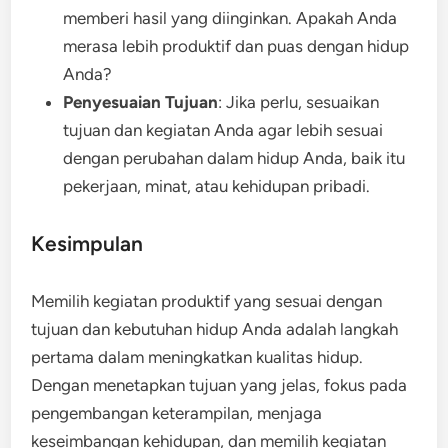
memberi hasil yang diinginkan. Apakah Anda
merasa lebih produktif dan puas dengan hidup
Anda?
Penyesuaian Tujuan
: Jika perlu, sesuaikan
tujuan dan kegiatan Anda agar lebih sesuai
dengan perubahan dalam hidup Anda, baik itu
pekerjaan, minat, atau kehidupan pribadi.
Kesimpulan
Memilih kegiatan produktif yang sesuai dengan
tujuan dan kebutuhan hidup Anda adalah langkah
pertama dalam meningkatkan kualitas hidup.
Dengan menetapkan tujuan yang jelas, fokus pada
pengembangan keterampilan, menjaga
keseimbangan kehidupan, dan memilih kegiatan