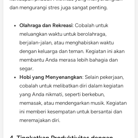
dan mengurangi stres juga sangat penting.
Olahraga dan Rekreasi
: Cobalah untuk
meluangkan waktu untuk berolahraga,
berjalan-jalan, atau menghabiskan waktu
dengan keluarga dan teman. Kegiatan ini akan
membantu Anda merasa lebih bahagia dan
segar.
Hobi yang Menyenangkan
: Selain pekerjaan,
cobalah untuk melibatkan diri dalam kegiatan
yang Anda nikmati, seperti berkebun,
memasak, atau mendengarkan musik. Kegiatan
ini memberi kesempatan untuk bersantai dan
meremajakan diri.
4. Tingkatkan Produktivitas dengan