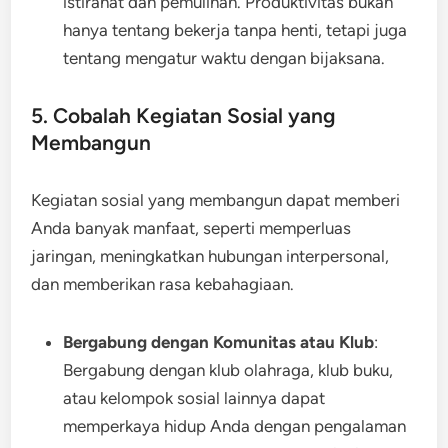
istirahat dan pemulihan. Produktivitas bukan
hanya tentang bekerja tanpa henti, tetapi juga
tentang mengatur waktu dengan bijaksana.
5. Cobalah Kegiatan Sosial yang
Membangun
Kegiatan sosial yang membangun dapat memberi
Anda banyak manfaat, seperti memperluas
jaringan, meningkatkan hubungan interpersonal,
dan memberikan rasa kebahagiaan.
Bergabung dengan Komunitas atau Klub
:
Bergabung dengan klub olahraga, klub buku,
atau kelompok sosial lainnya dapat
memperkaya hidup Anda dengan pengalaman