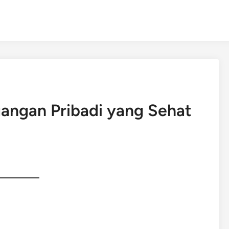
ngan Pribadi yang Sehat