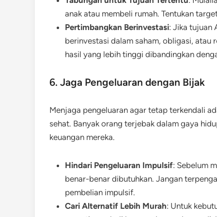
Tabungan untuk Tujuan Tertentu
: Mulai
anak atau membeli rumah. Tentukan target
Pertimbangkan Berinvestasi
: Jika tujua
berinvestasi dalam saham, obligasi, atau 
hasil yang lebih tinggi dibandingkan den
6. Jaga Pengeluaran dengan Bijak
Menjaga pengeluaran agar tetap terkendali a
sehat. Banyak orang terjebak dalam gaya hid
keuangan mereka.
Hindari Pengeluaran Impulsif
: Sebelum me
benar-benar dibutuhkan. Jangan terpenga
pembelian impulsif.
Cari Alternatif Lebih Murah
: Untuk kebutu