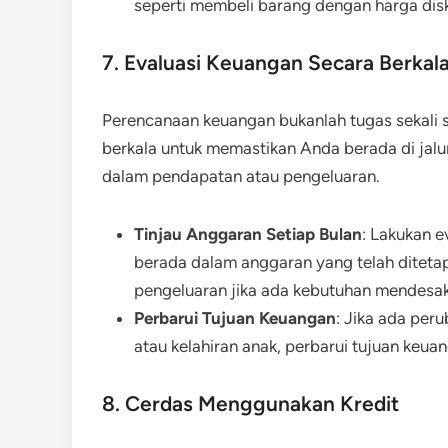
seperti membeli barang dengan harga disk
7. Evaluasi Keuangan Secara Berkal
Perencanaan keuangan bukanlah tugas sekali 
berkala untuk memastikan Anda berada di jal
dalam pendapatan atau pengeluaran.
Tinjau Anggaran Setiap Bulan
: Lakukan e
berada dalam anggaran yang telah ditet
pengeluaran jika ada kebutuhan mendesak
Perbarui Tujuan Keuangan
: Jika ada per
atau kelahiran anak, perbarui tujuan keuan
8. Cerdas Menggunakan Kredit