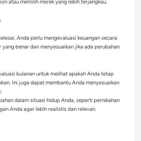
on atau memilih merek yang lebih terjangkau.
a
selesai. Anda perlu mengevaluasi keuangan secara
ur yang benar dan menyesuaikan jika ada perubahan
valuasi bulanan untuk melihat apakah Anda tetap
apkan. Ini juga dapat membantu Anda menyesuaikan
.
ubahan dalam situasi hidup Anda, seperti pernikahan
gan Anda agar lebih realistis dan relevan.