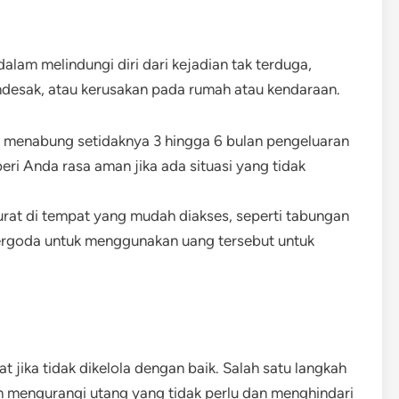
alam melindungi diri dari kejadian tak terduga,
ndesak, atau kerusakan pada rumah atau kendaraan.
k menabung setidaknya 3 hingga 6 bulan pengeluaran
ri Anda rasa aman jika ada situasi yang tidak
urat di tempat yang mudah diakses, seperti tabungan
tergoda untuk menggunakan uang tersebut untuk
 jika tidak dikelola dengan baik. Salah satu langkah
 mengurangi utang yang tidak perlu dan menghindari