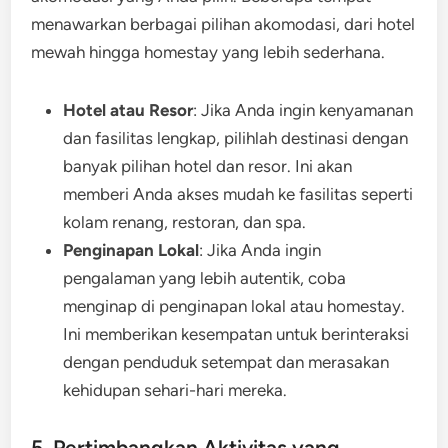
menawarkan berbagai pilihan akomodasi, dari hotel
mewah hingga homestay yang lebih sederhana.
Hotel atau Resor
: Jika Anda ingin kenyamanan
dan fasilitas lengkap, pilihlah destinasi dengan
banyak pilihan hotel dan resor. Ini akan
memberi Anda akses mudah ke fasilitas seperti
kolam renang, restoran, dan spa.
Penginapan Lokal
: Jika Anda ingin
pengalaman yang lebih autentik, coba
menginap di penginapan lokal atau homestay.
Ini memberikan kesempatan untuk berinteraksi
dengan penduduk setempat dan merasakan
kehidupan sehari-hari mereka.
5. Pertimbangkan Aktivitas yang