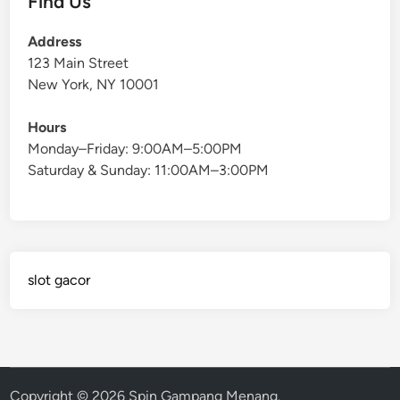
Find Us
Address
123 Main Street
New York, NY 10001
Hours
Monday–Friday: 9:00AM–5:00PM
Saturday & Sunday: 11:00AM–3:00PM
slot gacor
Copyright © 2026
Spin Gampang Menang
.