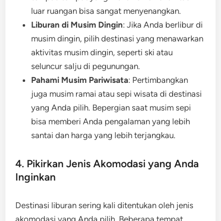
luar ruangan bisa sangat menyenangkan.
Liburan di Musim Dingin
: Jika Anda berlibur di
musim dingin, pilih destinasi yang menawarkan
aktivitas musim dingin, seperti ski atau
seluncur salju di pegunungan.
Pahami Musim Pariwisata
: Pertimbangkan
juga musim ramai atau sepi wisata di destinasi
yang Anda pilih. Bepergian saat musim sepi
bisa memberi Anda pengalaman yang lebih
santai dan harga yang lebih terjangkau.
4. Pikirkan Jenis Akomodasi yang Anda
Inginkan
Destinasi liburan sering kali ditentukan oleh jenis
akomodasi yang Anda pilih. Beberapa tempat