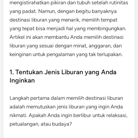
mengistirahatkan pikiran dan tubuh setelah rutinitas
yang padat. Namun, dengan begitu banyaknya
destinasi liburan yang menarik, memilih tempat
yang tepat bisa menjadi hal yang membingungkan.
Artikel ini akan membantu Anda memilih destinasi
liburan yang sesuai dengan minat, anggaran, dan
keinginan untuk pengalaman yang tak terlupakan.
1. Tentukan Jenis Liburan yang Anda
Inginkan
Langkah pertama dalam memilih destinasi liburan
adalah memutuskan jenis liburan yang ingin Anda
nikmati. Apakah Anda ingin berlibur untuk relaksasi,
petualangan, atau budaya?