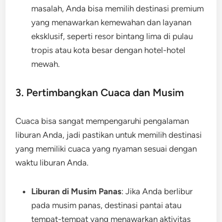
masalah, Anda bisa memilih destinasi premium
yang menawarkan kemewahan dan layanan
eksklusif, seperti resor bintang lima di pulau
tropis atau kota besar dengan hotel-hotel
mewah.
3. Pertimbangkan Cuaca dan Musim
Cuaca bisa sangat mempengaruhi pengalaman
liburan Anda, jadi pastikan untuk memilih destinasi
yang memiliki cuaca yang nyaman sesuai dengan
waktu liburan Anda.
Liburan di Musim Panas
: Jika Anda berlibur
pada musim panas, destinasi pantai atau
tempat-tempat yang menawarkan aktivitas