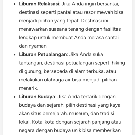
Liburan Relaksasi
: Jika Anda ingin bersantai,
destinasi seperti pantai atau resor mewah bisa
menjadi pilihan yang tepat. Destinasi ini
menawarkan suasana tenang dengan fasilitas
lengkap untuk membuat Anda merasa santai
dan nyaman.
Liburan Petualangan
: Jika Anda suka
tantangan, destinasi petualangan seperti hiking
di gunung, bersepeda di alam terbuka, atau
melakukan olahraga air bisa menjadi pilihan
menarik.
Liburan Budaya
: Jika Anda tertarik dengan
budaya dan sejarah, pilih destinasi yang kaya
akan situs bersejarah, museum, dan tradisi
lokal. Kota-kota dengan sejarah panjang atau
negara dengan budaya unik bisa memberikan