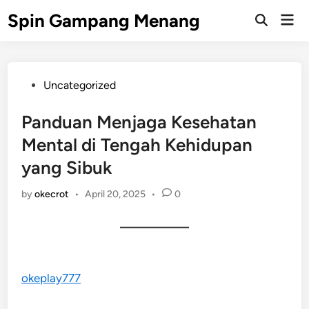
Skip
Spin Gampang Menang
Mai
to
Open
Men
Search
content
Posted
Uncategorized
in
Panduan Menjaga Kesehatan
Mental di Tengah Kehidupan
yang Sibuk
by
okecrot
•
April 20, 2025
•
0
okeplay777