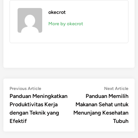
okecrot
More by okecrot
Post
Previous
Nex
Previous Article
Next Article
article:
artic
Panduan Meningkatkan
Panduan Memilih
navigation
Produktivitas Kerja
Makanan Sehat untuk
dengan Teknik yang
Menunjang Kesehatan
Efektif
Tubuh