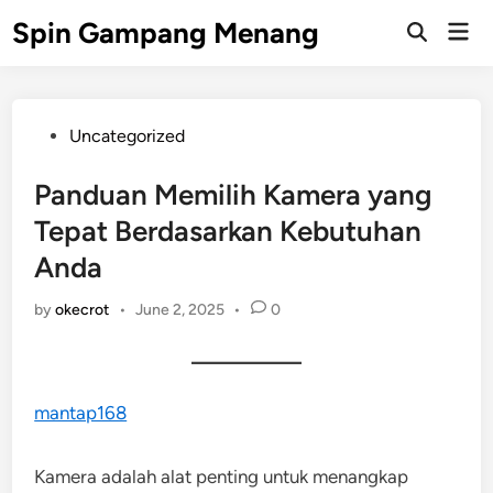
Skip
Spin Gampang Menang
Mai
to
Open
Men
Search
content
Posted
Uncategorized
in
Panduan Memilih Kamera yang
Tepat Berdasarkan Kebutuhan
Anda
by
okecrot
•
June 2, 2025
•
0
mantap168
Kamera adalah alat penting untuk menangkap