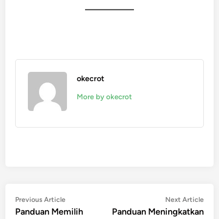
okecrot
More by okecrot
Post
Previous
Nex
Previous Article
Next Article
article:
artic
Panduan Memilih
Panduan Meningkatkan
navigation