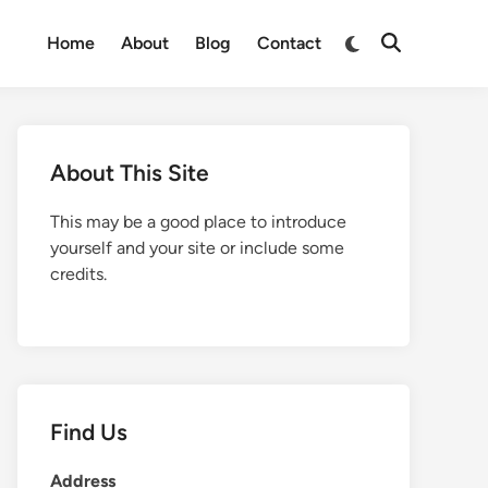
Switch
Home
About
Blog
Contact
Open
to
Search
dark
mode
About This Site
This may be a good place to introduce
yourself and your site or include some
credits.
Find Us
Address