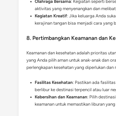
Olahraga Bersama
: Kegiatan seperti bers
aktivitas yang menyenangkan dan meliba
Kegiatan Kreatif
: Jika keluarga Anda suk
kerajinan tangan bisa menjadi cara yang
8. Pertimbangkan Keamanan dan Ke
Keamanan dan kesehatan adalah prioritas utama
yang Anda pilih aman untuk anak-anak dan or
perlengkapan kesehatan yang diperlukan dan me
Fasilitas Kesehatan
: Pastikan ada fasilit
berlibur ke destinasi terpencil atau luar ne
Kebersihan dan Keamanan
: Pilih destina
keamanan untuk memastikan liburan yang