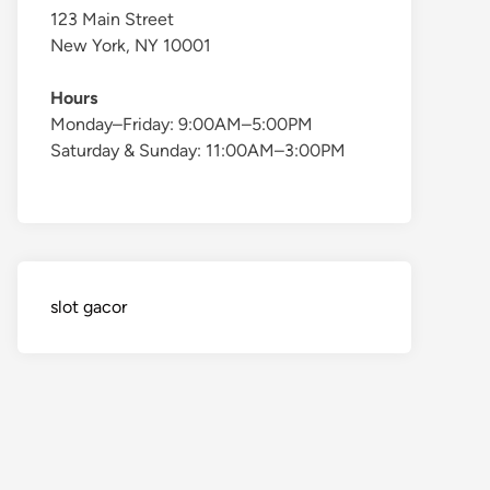
123 Main Street
New York, NY 10001
Hours
Monday–Friday: 9:00AM–5:00PM
Saturday & Sunday: 11:00AM–3:00PM
slot gacor