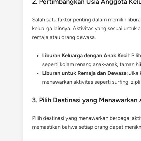
2. Pertimbangkan Usia Anggota Kel
Salah satu faktor penting dalam memilih libur
keluarga lainnya. Aktivitas yang sesuai untuk
remaja atau orang dewasa.
Liburan Keluarga dengan Anak Kecil
: Pil
seperti kolam renang anak-anak, taman hib
Liburan untuk Remaja dan Dewasa
: Jika
menawarkan aktivitas seperti surfing, zip
3. Pilih Destinasi yang Menawarkan
Pilih destinasi yang menawarkan berbagai akti
memastikan bahwa setiap orang dapat menikmat