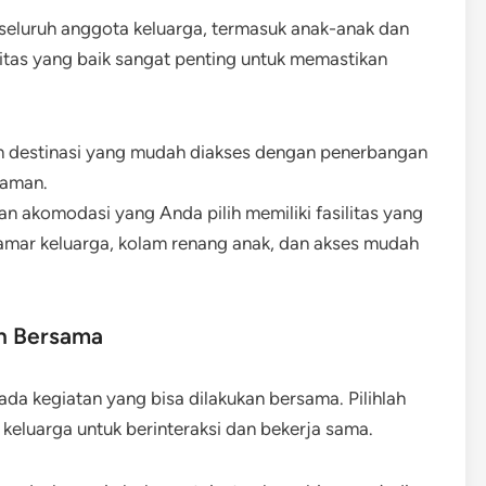
h seluruh anggota keluarga, termasuk anak-anak dan
litas yang baik sangat penting untuk memastikan
lih destinasi yang mudah diakses dengan penerbangan
yaman.
kan akomodasi yang Anda pilih memiliki fasilitas yang
amar keluarga, kolam renang anak, dan akses mudah
an Bersama
ada kegiatan yang bisa dilakukan bersama. Pilihlah
keluarga untuk berinteraksi dan bekerja sama.