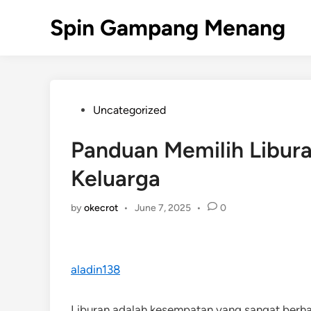
Skip
Spin Gampang Menang
to
content
Posted
Uncategorized
in
Panduan Memilih Libura
Keluarga
by
okecrot
•
June 7, 2025
•
0
aladin138
Liburan adalah kesempatan yang sangat berh