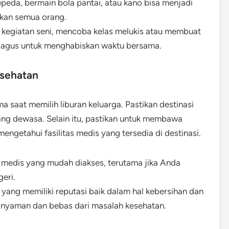
epeda, bermain bola pantai, atau kano bisa menjadi
tkan semua orang.
a kegiatan seni, mencoba kelas melukis atau membuat
 bagus untuk menghabiskan waktu bersama.
sehatan
 saat memilih liburan keluarga. Pastikan destinasi
ang dewasa. Selain itu, pastikan untuk membawa
ngetahui fasilitas medis yang tersedia di destinasi.
as medis yang mudah diakses, terutama jika Anda
geri.
si yang memiliki reputasi baik dalam hal kebersihan dan
 nyaman dan bebas dari masalah kesehatan.