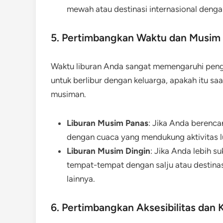
mewah atau destinasi internasional denga
5. Pertimbangkan Waktu dan Musim 
Waktu liburan Anda sangat memengaruhi penga
untuk berlibur dengan keluarga, apakah itu saa
musiman.
Liburan Musim Panas
: Jika Anda berenca
dengan cuaca yang mendukung aktivitas l
Liburan Musim Dingin
: Jika Anda lebih s
tempat-tempat dengan salju atau destina
lainnya.
6. Pertimbangkan Aksesibilitas da