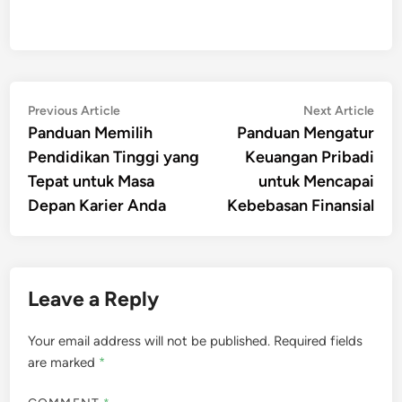
Post
Previous
Nex
Previous Article
Next Article
article:
artic
Panduan Memilih
Panduan Mengatur
navigation
Pendidikan Tinggi yang
Keuangan Pribadi
Tepat untuk Masa
untuk Mencapai
Depan Karier Anda
Kebebasan Finansial
Leave a Reply
Your email address will not be published.
Required fields
are marked
*