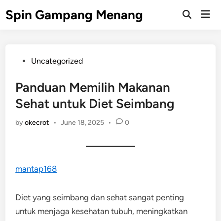
Skip
Spin Gampang Menang
Mai
to
Open
Men
Search
content
Posted
Uncategorized
in
Panduan Memilih Makanan
Sehat untuk Diet Seimbang
by
okecrot
•
June 18, 2025
•
0
mantap168
Diet yang seimbang dan sehat sangat penting
untuk menjaga kesehatan tubuh, meningkatkan