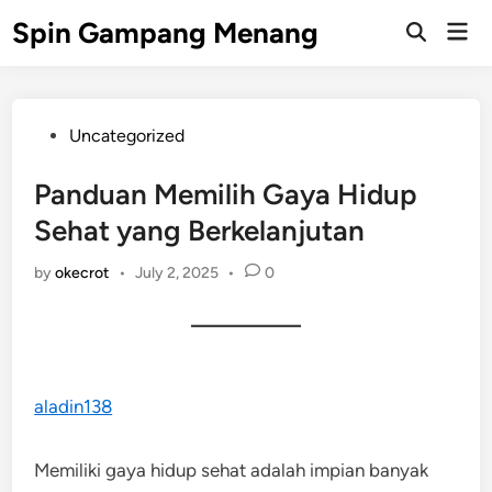
Skip
Spin Gampang Menang
Mai
to
Open
Men
Search
content
Posted
Uncategorized
in
Panduan Memilih Gaya Hidup
Sehat yang Berkelanjutan
by
okecrot
•
July 2, 2025
•
0
aladin138
Memiliki gaya hidup sehat adalah impian banyak