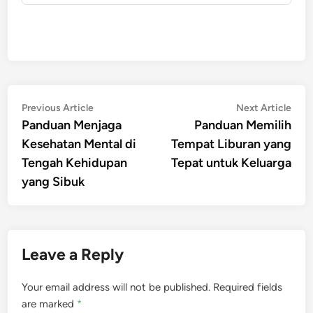
Post
Previous
Nex
Previous Article
Next Article
article:
artic
Panduan Menjaga
Panduan Memilih
navigation
Kesehatan Mental di
Tempat Liburan yang
Tengah Kehidupan
Tepat untuk Keluarga
yang Sibuk
Leave a Reply
Your email address will not be published.
Required fields
are marked
*