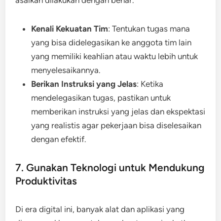
asalkan dilakukan dengan benar.
Kenali Kekuatan Tim
: Tentukan tugas mana
yang bisa didelegasikan ke anggota tim lain
yang memiliki keahlian atau waktu lebih untuk
menyelesaikannya.
Berikan Instruksi yang Jelas
: Ketika
mendelegasikan tugas, pastikan untuk
memberikan instruksi yang jelas dan ekspektasi
yang realistis agar pekerjaan bisa diselesaikan
dengan efektif.
7. Gunakan Teknologi untuk Mendukung
Produktivitas
Di era digital ini, banyak alat dan aplikasi yang