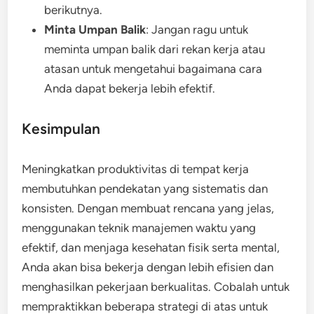
berikutnya.
Minta Umpan Balik
: Jangan ragu untuk
meminta umpan balik dari rekan kerja atau
atasan untuk mengetahui bagaimana cara
Anda dapat bekerja lebih efektif.
Kesimpulan
Meningkatkan produktivitas di tempat kerja
membutuhkan pendekatan yang sistematis dan
konsisten. Dengan membuat rencana yang jelas,
menggunakan teknik manajemen waktu yang
efektif, dan menjaga kesehatan fisik serta mental,
Anda akan bisa bekerja dengan lebih efisien dan
menghasilkan pekerjaan berkualitas. Cobalah untuk
mempraktikkan beberapa strategi di atas untuk