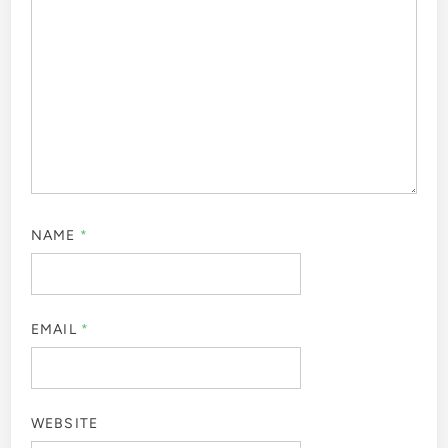
NAME
*
EMAIL
*
WEBSITE