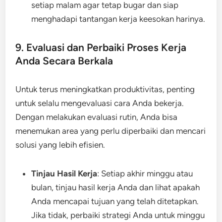
setiap malam agar tetap bugar dan siap
menghadapi tantangan kerja keesokan harinya.
9. Evaluasi dan Perbaiki Proses Kerja
Anda Secara Berkala
Untuk terus meningkatkan produktivitas, penting
untuk selalu mengevaluasi cara Anda bekerja.
Dengan melakukan evaluasi rutin, Anda bisa
menemukan area yang perlu diperbaiki dan mencari
solusi yang lebih efisien.
Tinjau Hasil Kerja
: Setiap akhir minggu atau
bulan, tinjau hasil kerja Anda dan lihat apakah
Anda mencapai tujuan yang telah ditetapkan.
Jika tidak, perbaiki strategi Anda untuk minggu