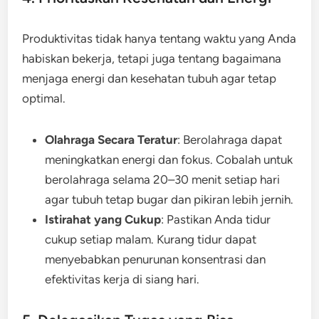
Produktivitas tidak hanya tentang waktu yang Anda
habiskan bekerja, tetapi juga tentang bagaimana
menjaga energi dan kesehatan tubuh agar tetap
optimal.
Olahraga Secara Teratur
: Berolahraga dapat
meningkatkan energi dan fokus. Cobalah untuk
berolahraga selama 20–30 menit setiap hari
agar tubuh tetap bugar dan pikiran lebih jernih.
Istirahat yang Cukup
: Pastikan Anda tidur
cukup setiap malam. Kurang tidur dapat
menyebabkan penurunan konsentrasi dan
efektivitas kerja di siang hari.