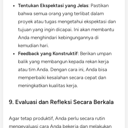
Tentukan Ekspektasi yang Jelas
: Pastikan
bahwa semua orang yang terlibat dalam
proyek atau tugas mengetahui ekspektasi dan
tujuan yang ingin dicapai. Ini akan membantu
Anda menghindari kebingungannya di
kemudian hari.
Feedback yang Konstruktif
: Berikan umpan
balik yang membangun kepada rekan kerja
atau tim Anda. Dengan cara ini, Anda bisa
memperbaiki kesalahan secara cepat dan
meningkatkan kualitas kerja.
9. Evaluasi dan Refleksi Secara Berkala
Agar tetap produktif, Anda perlu secara rutin
mengevaluasi cara Anda bekerja dan melakukan