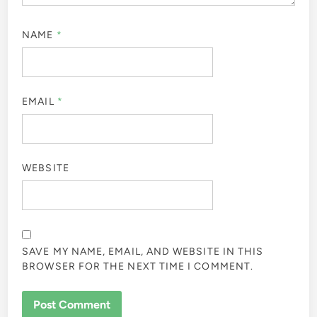
NAME
*
EMAIL
*
WEBSITE
SAVE MY NAME, EMAIL, AND WEBSITE IN THIS
BROWSER FOR THE NEXT TIME I COMMENT.