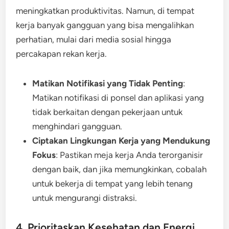
meningkatkan produktivitas. Namun, di tempat
kerja banyak gangguan yang bisa mengalihkan
perhatian, mulai dari media sosial hingga
percakapan rekan kerja.
Matikan Notifikasi yang Tidak Penting
:
Matikan notifikasi di ponsel dan aplikasi yang
tidak berkaitan dengan pekerjaan untuk
menghindari gangguan.
Ciptakan Lingkungan Kerja yang Mendukung
Fokus
: Pastikan meja kerja Anda terorganisir
dengan baik, dan jika memungkinkan, cobalah
untuk bekerja di tempat yang lebih tenang
untuk mengurangi distraksi.
4. Prioritaskan Kesehatan dan Energi