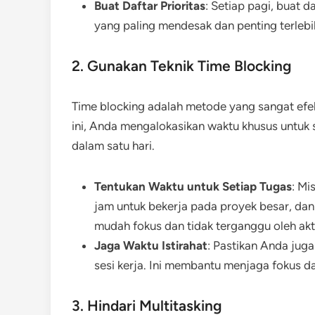
Buat Daftar Prioritas
: Setiap pagi, buat d
yang paling mendesak dan penting terlebih 
2. Gunakan Teknik Time Blocking
Time blocking adalah metode yang sangat efe
ini, Anda mengalokasikan waktu khusus untuk s
dalam satu hari.
Tentukan Waktu untuk Setiap Tugas
: Mi
jam untuk bekerja pada proyek besar, dan 
mudah fokus dan tidak terganggu oleh aktiv
Jaga Waktu Istirahat
: Pastikan Anda juga
sesi kerja. Ini membantu menjaga fokus da
3. Hindari Multitasking