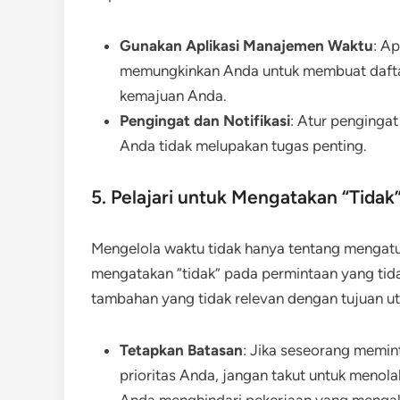
Gunakan Aplikasi Manajemen Waktu
: Ap
memungkinkan Anda untuk membuat dafta
kemajuan Anda.
Pengingat dan Notifikasi
: Atur pengingat
Anda tidak melupakan tugas penting.
5. Pelajari untuk Mengatakan “Tidak
Mengelola waktu tidak hanya tentang mengatur
mengatakan “tidak” pada permintaan yang tida
tambahan yang tidak relevan dengan tujuan u
Tetapkan Batasan
: Jika seseorang memin
prioritas Anda, jangan takut untuk men