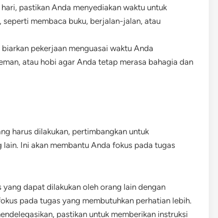
p hari, pastikan Anda menyediakan waktu untuk
, seperti membaca buku, berjalan-jalan, atau
n biarkan pekerjaan menguasai waktu Anda
teman, atau hobi agar Anda tetap merasa bahagia dan
ang harus dilakukan, pertimbangkan untuk
lain. Ini akan membantu Anda fokus pada tugas
s yang dapat dilakukan oleh orang lain dengan
okus pada tugas yang membutuhkan perhatian lebih.
mendelegasikan, pastikan untuk memberikan instruksi