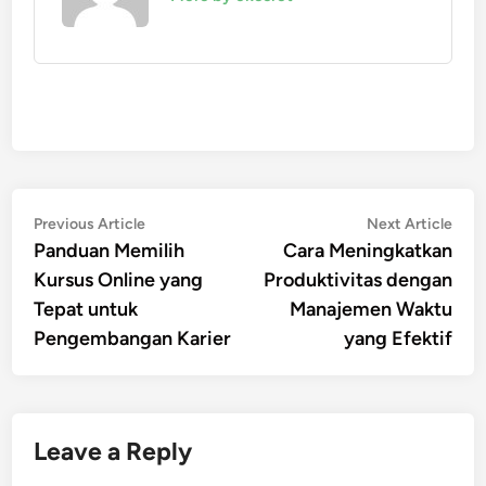
Post
Previous
Nex
Previous Article
Next Article
article:
artic
Panduan Memilih
Cara Meningkatkan
navigation
Kursus Online yang
Produktivitas dengan
Tepat untuk
Manajemen Waktu
Pengembangan Karier
yang Efektif
Leave a Reply