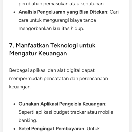
perubahan pemasukan atau kebutuhan.
Analisis Pengeluaran yang Bisa Ditekan
: Cari
cara untuk mengurangi biaya tanpa
mengorbankan kualitas hidup.
7. Manfaatkan Teknologi untuk
Mengatur Keuangan
Berbagai aplikasi dan alat digital dapat
mempermudah pencatatan dan perencanaan
keuangan.
Gunakan Aplikasi Pengelola Keuangan
:
Seperti aplikasi budget tracker atau mobile
banking.
Setel Pengingat Pembayaran
: Untuk