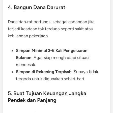
4. Bangun Dana Darurat
Dana darurat berfungsi sebagai cadangan jika
terjadi keadaan tak terduga seperti sakit atau
kehilangan pekerjaan.
Simpan Minimal 3-6 Kali Pengeluaran
Bulanan
: Agar siap menghadapi situasi
mendesak.
Simpan di Rekening Terpisah
: Supaya tidak
tergoda untuk digunakan sehari-hari.
5. Buat Tujuan Keuangan Jangka
Pendek dan Panjang