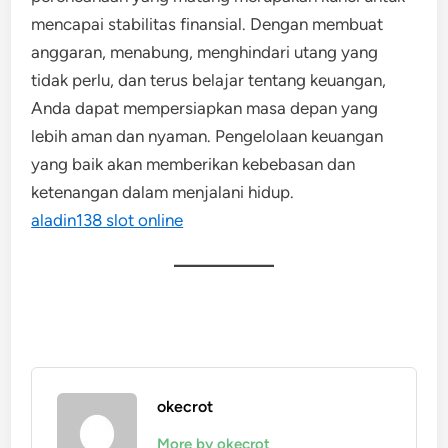
mencapai stabilitas finansial. Dengan membuat
anggaran, menabung, menghindari utang yang
tidak perlu, dan terus belajar tentang keuangan,
Anda dapat mempersiapkan masa depan yang
lebih aman dan nyaman. Pengelolaan keuangan
yang baik akan memberikan kebebasan dan
ketenangan dalam menjalani hidup.
aladin138 slot online
okecrot
More by okecrot