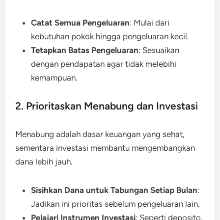
Catat Semua Pengeluaran
: Mulai dari
kebutuhan pokok hingga pengeluaran kecil.
Tetapkan Batas Pengeluaran
: Sesuaikan
dengan pendapatan agar tidak melebihi
kemampuan.
2. Prioritaskan Menabung dan Investasi
Menabung adalah dasar keuangan yang sehat,
sementara investasi membantu mengembangkan
dana lebih jauh.
Sisihkan Dana untuk Tabungan Setiap Bulan
:
Jadikan ini prioritas sebelum pengeluaran lain.
Pelajari Instrumen Investasi
: Seperti deposito,