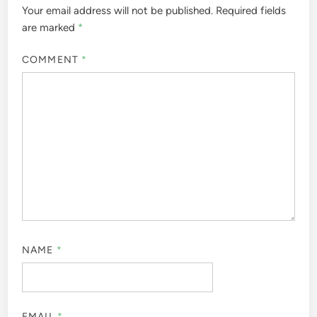
Your email address will not be published.
Required fields
are marked
*
COMMENT
*
NAME
*
EMAIL
*