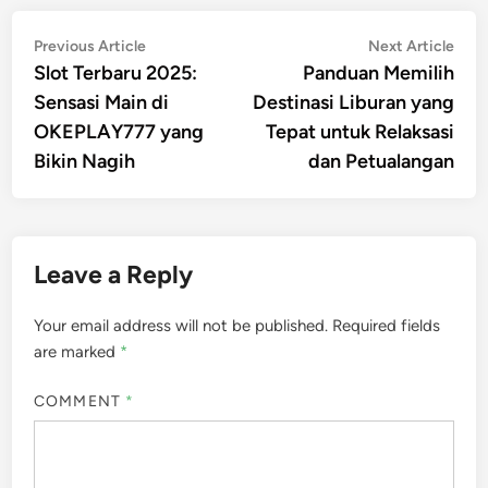
Post
Previous
Nex
Previous Article
Next Article
article:
artic
Slot Terbaru 2025:
Panduan Memilih
navigation
Sensasi Main di
Destinasi Liburan yang
OKEPLAY777 yang
Tepat untuk Relaksasi
Bikin Nagih
dan Petualangan
Leave a Reply
Your email address will not be published.
Required fields
are marked
*
COMMENT
*