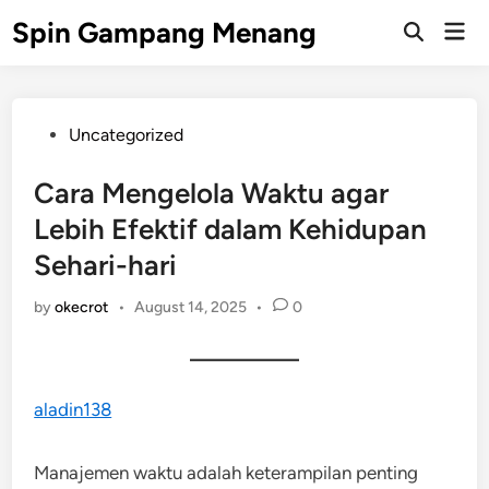
Skip
Spin Gampang Menang
Mai
to
Open
Men
Search
content
Posted
Uncategorized
in
Cara Mengelola Waktu agar
Lebih Efektif dalam Kehidupan
Sehari-hari
by
okecrot
•
August 14, 2025
•
0
aladin138
Manajemen waktu adalah keterampilan penting