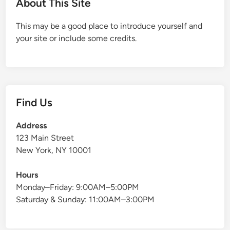
About This Site
This may be a good place to introduce yourself and
your site or include some credits.
Find Us
Address
123 Main Street
New York, NY 10001
Hours
Monday–Friday: 9:00AM–5:00PM
Saturday & Sunday: 11:00AM–3:00PM