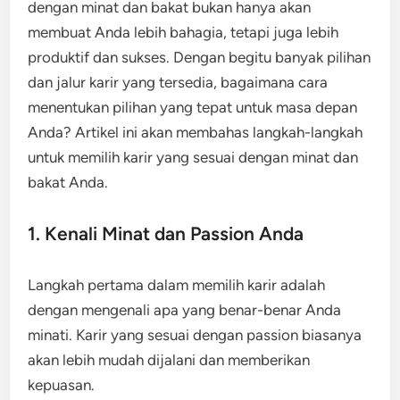
dengan minat dan bakat bukan hanya akan
membuat Anda lebih bahagia, tetapi juga lebih
produktif dan sukses. Dengan begitu banyak pilihan
dan jalur karir yang tersedia, bagaimana cara
menentukan pilihan yang tepat untuk masa depan
Anda? Artikel ini akan membahas langkah-langkah
untuk memilih karir yang sesuai dengan minat dan
bakat Anda.
1. Kenali Minat dan Passion Anda
Langkah pertama dalam memilih karir adalah
dengan mengenali apa yang benar-benar Anda
minati. Karir yang sesuai dengan passion biasanya
akan lebih mudah dijalani dan memberikan
kepuasan.