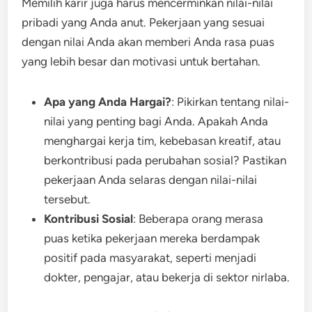
Memilih karir juga harus mencerminkan nilai-nilai
pribadi yang Anda anut. Pekerjaan yang sesuai
dengan nilai Anda akan memberi Anda rasa puas
yang lebih besar dan motivasi untuk bertahan.
Apa yang Anda Hargai?
: Pikirkan tentang nilai-
nilai yang penting bagi Anda. Apakah Anda
menghargai kerja tim, kebebasan kreatif, atau
berkontribusi pada perubahan sosial? Pastikan
pekerjaan Anda selaras dengan nilai-nilai
tersebut.
Kontribusi Sosial
: Beberapa orang merasa
puas ketika pekerjaan mereka berdampak
positif pada masyarakat, seperti menjadi
dokter, pengajar, atau bekerja di sektor nirlaba.