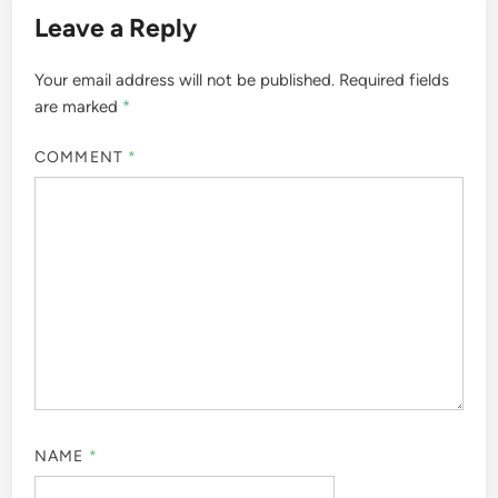
Leave a Reply
Your email address will not be published.
Required fields
are marked
*
COMMENT
*
NAME
*