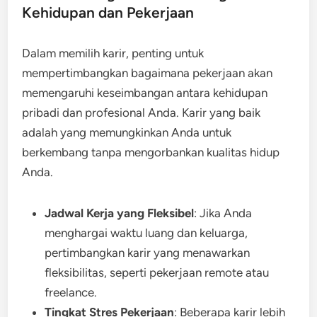
Kehidupan dan Pekerjaan
Dalam memilih karir, penting untuk
mempertimbangkan bagaimana pekerjaan akan
memengaruhi keseimbangan antara kehidupan
pribadi dan profesional Anda. Karir yang baik
adalah yang memungkinkan Anda untuk
berkembang tanpa mengorbankan kualitas hidup
Anda.
Jadwal Kerja yang Fleksibel
: Jika Anda
menghargai waktu luang dan keluarga,
pertimbangkan karir yang menawarkan
fleksibilitas, seperti pekerjaan remote atau
freelance.
Tingkat Stres Pekerjaan
: Beberapa karir lebih