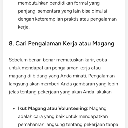
membutuhkan pendidikan formal yang
panjang, sementara yang lain bisa dimulai
dengan keterampilan praktis atau pengalaman
kerja.
8. Cari Pengalaman Kerja atau Magang
Sebelum benar-benar memutuskan karir, coba
untuk mendapatkan pengalaman kerja atau
magang di bidang yang Anda minati. Pengalaman
langsung akan memberi Anda gambaran yang lebih
jelas tentang pekerjaan yang akan Anda lakukan.
Ikut Magang atau Volunteering
: Magang
adalah cara yang baik untuk mendapatkan
pemahaman langsung tentang pekerjaan tanpa