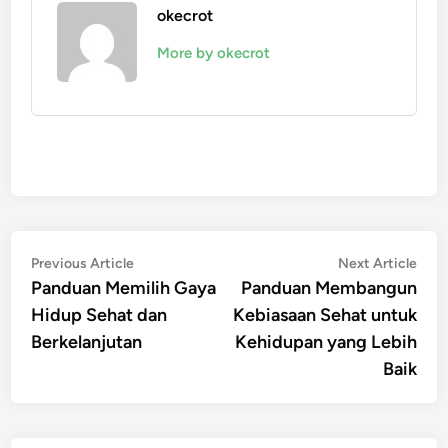
okecrot
More by okecrot
Post
Previous
Nex
Previous Article
Next Article
article:
artic
Panduan Memilih Gaya
Panduan Membangun
navigation
Hidup Sehat dan
Kebiasaan Sehat untuk
Berkelanjutan
Kehidupan yang Lebih
Baik