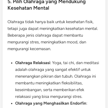
5. Pilih Olahraga yang Mendukung
Kesehatan Mental
Olahraga tidak hanya baik untuk kesehatan fisik,
tetapi juga dapat meningkatkan kesehatan mental.
Beberapa jenis olahraga dapat membantu
mengurangi stres, meningkatkan mood, dan
mengurangi kecemasan.
Olahraga Relaksasi
: Yoga, tai chi, dan meditasi
adalah olahraga yang sangat efektif untuk
menenangkan pikiran dan tubuh. Olahraga ini
membantu meningkatkan fleksibilitas,
keseimbangan, serta memberikan efek
relaksasi yang bisa mengurangi stres.
Olahraga yang Menghasilkan Endorfin
: