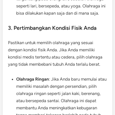
seperti lari, bersepeda, atau yoga. Olahraga ini
bisa dilakukan kapan saja dan di mana saja.
3. Pertimbangkan Kondisi Fisik Anda
Pastikan untuk memilih olahraga yang sesuai
dengan kondisi fisik Anda. Jika Anda memiliki
kondisi medis tertentu atau cedera, pilih olahraga
yang tidak membebani tubuh Anda terlalu berat.
Olahraga Ringan
: Jika Anda baru memulai atau
memiliki masalah dengan persendian, pilih
olahraga ringan seperti jalan kaki, berenang,
atau bersepeda santai. Olahraga ini dapat
membantu Anda meningkatkan kebugaran