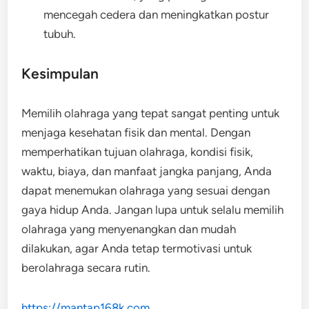
mencegah cedera dan meningkatkan postur
tubuh.
Kesimpulan
Memilih olahraga yang tepat sangat penting untuk
menjaga kesehatan fisik dan mental. Dengan
memperhatikan tujuan olahraga, kondisi fisik,
waktu, biaya, dan manfaat jangka panjang, Anda
dapat menemukan olahraga yang sesuai dengan
gaya hidup Anda. Jangan lupa untuk selalu memilih
olahraga yang menyenangkan dan mudah
dilakukan, agar Anda tetap termotivasi untuk
berolahraga secara rutin.
https://mantap168k.com