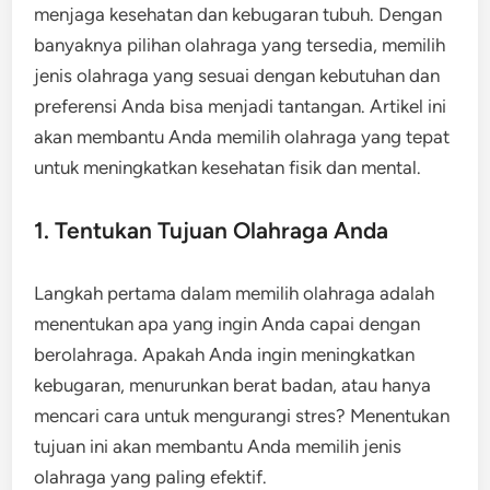
menjaga kesehatan dan kebugaran tubuh. Dengan
banyaknya pilihan olahraga yang tersedia, memilih
jenis olahraga yang sesuai dengan kebutuhan dan
preferensi Anda bisa menjadi tantangan. Artikel ini
akan membantu Anda memilih olahraga yang tepat
untuk meningkatkan kesehatan fisik dan mental.
1. Tentukan Tujuan Olahraga Anda
Langkah pertama dalam memilih olahraga adalah
menentukan apa yang ingin Anda capai dengan
berolahraga. Apakah Anda ingin meningkatkan
kebugaran, menurunkan berat badan, atau hanya
mencari cara untuk mengurangi stres? Menentukan
tujuan ini akan membantu Anda memilih jenis
olahraga yang paling efektif.