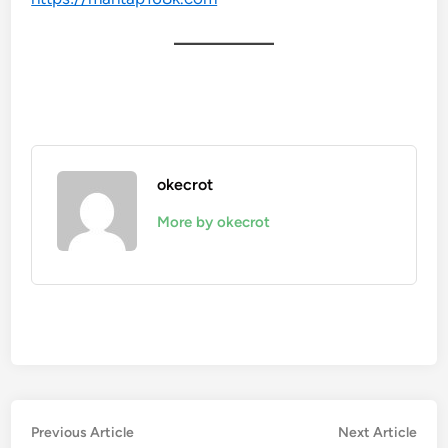
okecrot
More by okecrot
Post
Previous
Nex
Previous Article
Next Article