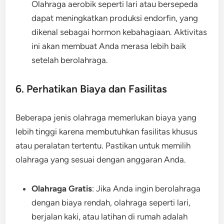
Olahraga aerobik seperti lari atau bersepeda
dapat meningkatkan produksi endorfin, yang
dikenal sebagai hormon kebahagiaan. Aktivitas
ini akan membuat Anda merasa lebih baik
setelah berolahraga.
6. Perhatikan Biaya dan Fasilitas
Beberapa jenis olahraga memerlukan biaya yang
lebih tinggi karena membutuhkan fasilitas khusus
atau peralatan tertentu. Pastikan untuk memilih
olahraga yang sesuai dengan anggaran Anda.
Olahraga Gratis
: Jika Anda ingin berolahraga
dengan biaya rendah, olahraga seperti lari,
berjalan kaki, atau latihan di rumah adalah