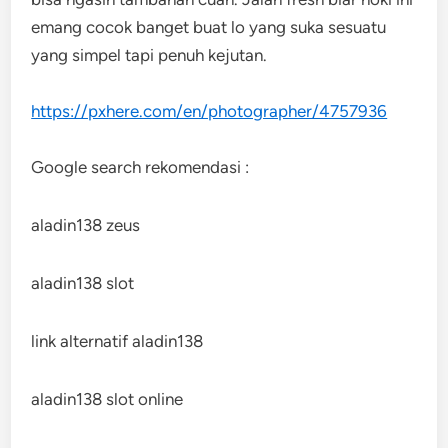
emang cocok banget buat lo yang suka sesuatu
yang simpel tapi penuh kejutan.
https://pxhere.com/en/photographer/4757936
Google search rekomendasi :
aladin138 zeus
aladin138 slot
link alternatif aladin138
aladin138 slot online