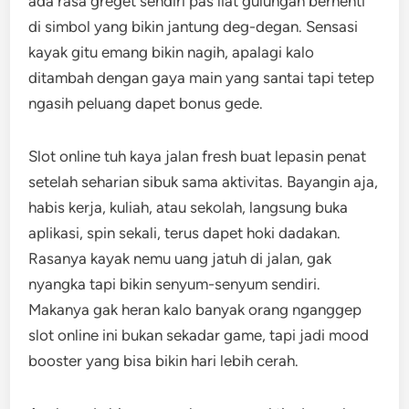
ada rasa greget sendiri pas liat gulungan berhenti
di simbol yang bikin jantung deg-degan. Sensasi
kayak gitu emang bikin nagih, apalagi kalo
ditambah dengan gaya main yang santai tapi tetep
ngasih peluang dapet bonus gede.
Slot online tuh kaya jalan fresh buat lepasin penat
setelah seharian sibuk sama aktivitas. Bayangin aja,
habis kerja, kuliah, atau sekolah, langsung buka
aplikasi, spin sekali, terus dapet hoki dadakan.
Rasanya kayak nemu uang jatuh di jalan, gak
nyangka tapi bikin senyum-senyum sendiri.
Makanya gak heran kalo banyak orang nganggep
slot online ini bukan sekadar game, tapi jadi mood
booster yang bisa bikin hari lebih cerah.