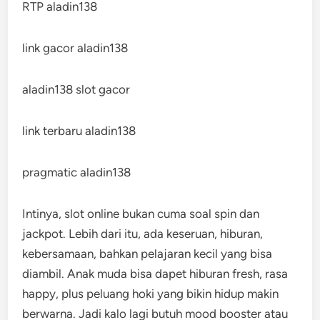
RTP aladin138
link gacor aladin138
aladin138 slot gacor
link terbaru aladin138
pragmatic aladin138
Intinya, slot online bukan cuma soal spin dan
jackpot. Lebih dari itu, ada keseruan, hiburan,
kebersamaan, bahkan pelajaran kecil yang bisa
diambil. Anak muda bisa dapet hiburan fresh, rasa
happy, plus peluang hoki yang bikin hidup makin
berwarna. Jadi kalo lagi butuh mood booster atau