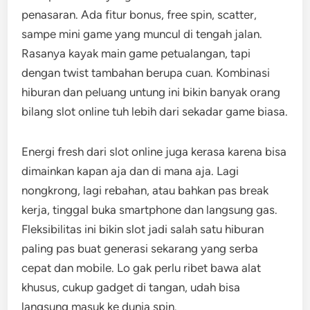
penasaran. Ada fitur bonus, free spin, scatter,
sampe mini game yang muncul di tengah jalan.
Rasanya kayak main game petualangan, tapi
dengan twist tambahan berupa cuan. Kombinasi
hiburan dan peluang untung ini bikin banyak orang
bilang slot online tuh lebih dari sekadar game biasa.
Energi fresh dari slot online juga kerasa karena bisa
dimainkan kapan aja dan di mana aja. Lagi
nongkrong, lagi rebahan, atau bahkan pas break
kerja, tinggal buka smartphone dan langsung gas.
Fleksibilitas ini bikin slot jadi salah satu hiburan
paling pas buat generasi sekarang yang serba
cepat dan mobile. Lo gak perlu ribet bawa alat
khusus, cukup gadget di tangan, udah bisa
langsung masuk ke dunia spin.