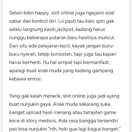
Selain bikin happy, slot online juga ngajarin soal
sabar dan kontrol diri. Lo pasti tau kalo spin gak
selalu langsung kasih jackpot, kadang harus
nunggu beberapa putaran baru hasilnya muncul.
Dari situ ada pelajaran kecil, kayak jangan buru-
buru nyerah, tetep konsisten, tapi juga tau kapan
harus berhenti. Itu hal simpel tapi bermanfaat,
apalagi buat anak muda yang kadang gampang
kebawa emosi.
Yang gak kalah menarik, slot online juga jadi ajang
buat nunjukin gaya. Anak muda sekarang suka
banget upload hasil menang atau tampilan game
kece di story medsos. Ada rasa bangga tersendiri
pas bisa nunjukin “nih, hoki gue lagi bagus banget.”