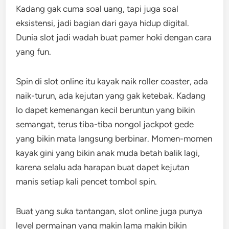
Kadang gak cuma soal uang, tapi juga soal
eksistensi, jadi bagian dari gaya hidup digital.
Dunia slot jadi wadah buat pamer hoki dengan cara
yang fun.
Spin di slot online itu kayak naik roller coaster, ada
naik-turun, ada kejutan yang gak ketebak. Kadang
lo dapet kemenangan kecil beruntun yang bikin
semangat, terus tiba-tiba nongol jackpot gede
yang bikin mata langsung berbinar. Momen-momen
kayak gini yang bikin anak muda betah balik lagi,
karena selalu ada harapan buat dapet kejutan
manis setiap kali pencet tombol spin.
Buat yang suka tantangan, slot online juga punya
level permainan yang makin lama makin bikin