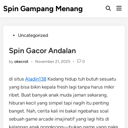
Skip
Spin Gampang Menang
Mai
to
Open
Men
Search
content
Posted
Uncategorized
in
Spin Gacor Andalan
by
okecrot
•
November 21, 2025
•
0
di situs
Aladin138
Kadang hidup tuh butuh sesuatu
yang bisa bikin kepala fresh lagi tanpa harus mikir
ribet. Buat banyak anak muda jaman sekarang,
hiburan kecil yang simpel tapi nagih itu penting
banget. Nah, cerita kali ini bakal ngebahas soal
sebuah game arcade imajinatif yang lagi hits di
kalangan anak nongkrong—bukan game yang pake