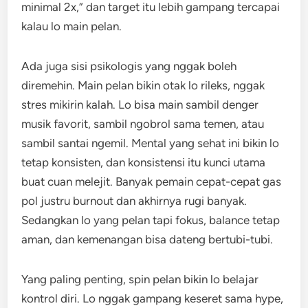
minimal 2x,” dan target itu lebih gampang tercapai
kalau lo main pelan.
Ada juga sisi psikologis yang nggak boleh
diremehin. Main pelan bikin otak lo rileks, nggak
stres mikirin kalah. Lo bisa main sambil denger
musik favorit, sambil ngobrol sama temen, atau
sambil santai ngemil. Mental yang sehat ini bikin lo
tetap konsisten, dan konsistensi itu kunci utama
buat cuan melejit. Banyak pemain cepat-cepat gas
pol justru burnout dan akhirnya rugi banyak.
Sedangkan lo yang pelan tapi fokus, balance tetap
aman, dan kemenangan bisa dateng bertubi-tubi.
Yang paling penting, spin pelan bikin lo belajar
kontrol diri. Lo nggak gampang keseret sama hype,