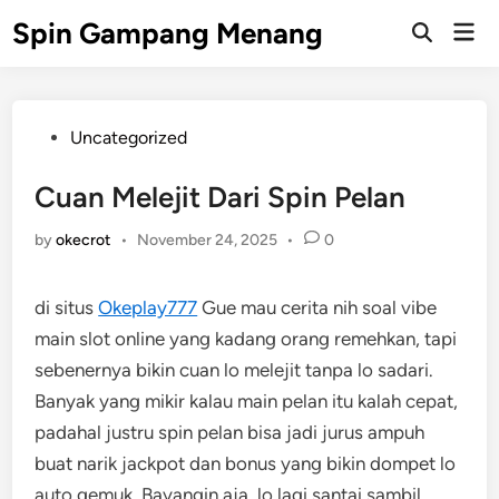
Skip
Spin Gampang Menang
Mai
to
Open
Men
Search
content
Posted
Uncategorized
in
Cuan Melejit Dari Spin Pelan
by
okecrot
•
November 24, 2025
•
0
di situs
Okeplay777
Gue mau cerita nih soal vibe
main slot online yang kadang orang remehkan, tapi
sebenernya bikin cuan lo melejit tanpa lo sadari.
Banyak yang mikir kalau main pelan itu kalah cepat,
padahal justru spin pelan bisa jadi jurus ampuh
buat narik jackpot dan bonus yang bikin dompet lo
auto gemuk. Bayangin aja, lo lagi santai sambil