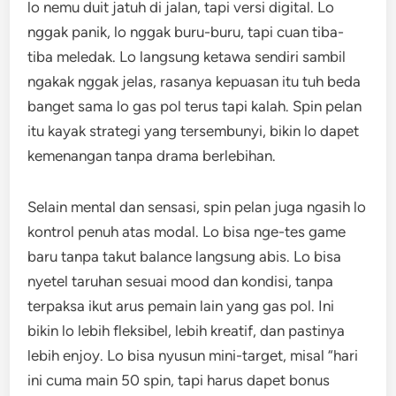
lo nemu duit jatuh di jalan, tapi versi digital. Lo
nggak panik, lo nggak buru-buru, tapi cuan tiba-
tiba meledak. Lo langsung ketawa sendiri sambil
ngakak nggak jelas, rasanya kepuasan itu tuh beda
banget sama lo gas pol terus tapi kalah. Spin pelan
itu kayak strategi yang tersembunyi, bikin lo dapet
kemenangan tanpa drama berlebihan.
Selain mental dan sensasi, spin pelan juga ngasih lo
kontrol penuh atas modal. Lo bisa nge-tes game
baru tanpa takut balance langsung abis. Lo bisa
nyetel taruhan sesuai mood dan kondisi, tanpa
terpaksa ikut arus pemain lain yang gas pol. Ini
bikin lo lebih fleksibel, lebih kreatif, dan pastinya
lebih enjoy. Lo bisa nyusun mini-target, misal “hari
ini cuma main 50 spin, tapi harus dapet bonus