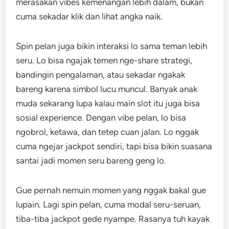
merasakan vibes kemenangan lebih dalam, bukan
cuma sekadar klik dan lihat angka naik.
Spin pelan juga bikin interaksi lo sama teman lebih
seru. Lo bisa ngajak temen nge-share strategi,
bandingin pengalaman, atau sekadar ngakak
bareng karena simbol lucu muncul. Banyak anak
muda sekarang lupa kalau main slot itu juga bisa
sosial experience. Dengan vibe pelan, lo bisa
ngobrol, ketawa, dan tetep cuan jalan. Lo nggak
cuma ngejar jackpot sendiri, tapi bisa bikin suasana
santai jadi momen seru bareng geng lo.
Gue pernah nemuin momen yang nggak bakal gue
lupain. Lagi spin pelan, cuma modal seru-seruan,
tiba-tiba jackpot gede nyampe. Rasanya tuh kayak