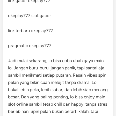
link gacor okeplay777
okeplay777 slot gacor
link terbaru okeplay777
pragmatic okeplay777
Jadi mulai sekarang, lo bisa coba ubah gaya main
lo. Jangan buru-buru, jangan panik, tapi santai aja
sambil menikmati setiap putaran. Rasain vibes spin
pelan yang bikin cuan melejit tanpa drama. Lo
bakal lebih peka, lebih sabar, dan lebih siap menang
besar. Dan yang paling penting, lo bisa enjoy main
slot online sambil tetap chill dan happy, tanpa stres
berlebihan. Spin pelan bukan berarti kalah, tapi