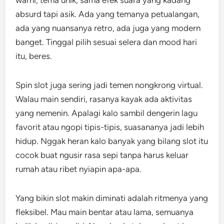
warni, tema unik, sama efek suara yang kadang
absurd tapi asik. Ada yang temanya petualangan,
ada yang nuansanya retro, ada juga yang modern
banget. Tinggal pilih sesuai selera dan mood hari
itu, beres.
Spin slot juga sering jadi temen nongkrong virtual.
Walau main sendiri, rasanya kayak ada aktivitas
yang nemenin. Apalagi kalo sambil dengerin lagu
favorit atau ngopi tipis-tipis, suasananya jadi lebih
hidup. Nggak heran kalo banyak yang bilang slot itu
cocok buat ngusir rasa sepi tanpa harus keluar
rumah atau ribet nyiapin apa-apa.
Yang bikin slot makin diminati adalah ritmenya yang
fleksibel. Mau main bentar atau lama, semuanya