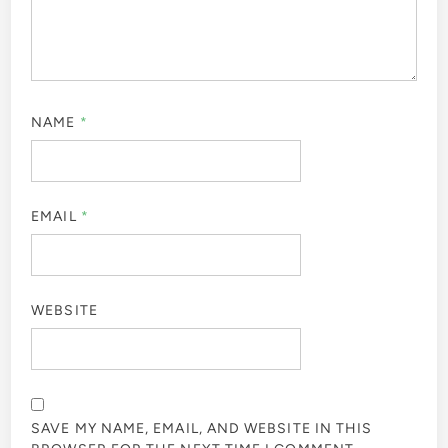
NAME
*
EMAIL
*
WEBSITE
SAVE MY NAME, EMAIL, AND WEBSITE IN THIS