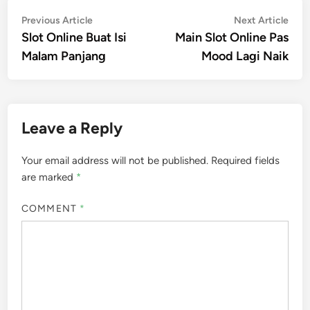
Post
Previous
Nex
Previous Article
Next Article
article:
artic
Slot Online Buat Isi
Main Slot Online Pas
navigation
Malam Panjang
Mood Lagi Naik
Leave a Reply
Your email address will not be published.
Required fields
are marked
*
COMMENT
*