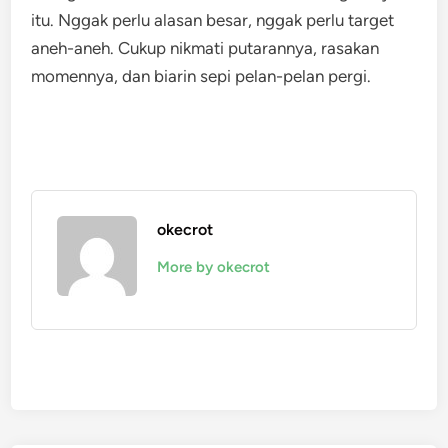
itu. Nggak perlu alasan besar, nggak perlu target
aneh-aneh. Cukup nikmati putarannya, rasakan
momennya, dan biarin sepi pelan-pelan pergi.
okecrot
More by okecrot