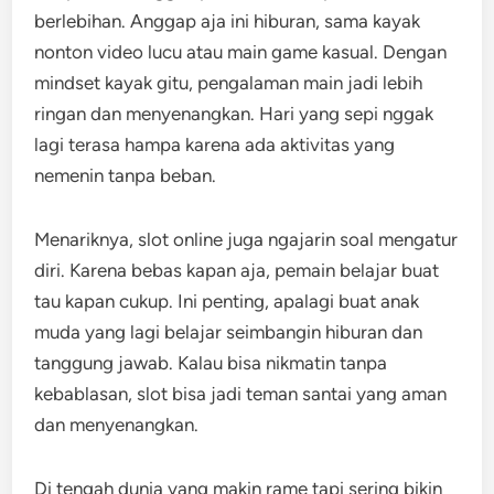
berlebihan. Anggap aja ini hiburan, sama kayak
nonton video lucu atau main game kasual. Dengan
mindset kayak gitu, pengalaman main jadi lebih
ringan dan menyenangkan. Hari yang sepi nggak
lagi terasa hampa karena ada aktivitas yang
nemenin tanpa beban.
Menariknya, slot online juga ngajarin soal mengatur
diri. Karena bebas kapan aja, pemain belajar buat
tau kapan cukup. Ini penting, apalagi buat anak
muda yang lagi belajar seimbangin hiburan dan
tanggung jawab. Kalau bisa nikmatin tanpa
kebablasan, slot bisa jadi teman santai yang aman
dan menyenangkan.
Di tengah dunia yang makin rame tapi sering bikin