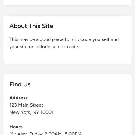
About This Site
This may be a good place to introduce yourself and
your site or include some credits.
Find Us
Address
123 Main Street
New York, NY 10001
Hours
Monday–Friday: 9:00AM–5:00PM