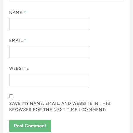
NAME
*
EMAIL
*
WEBSITE
SAVE MY NAME, EMAIL, AND WEBSITE IN THIS
BROWSER FOR THE NEXT TIME I COMMENT.