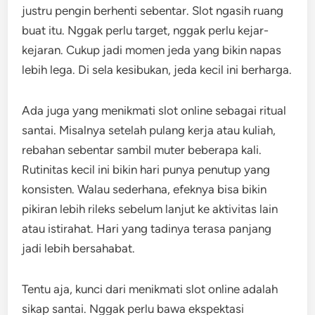
justru pengin berhenti sebentar. Slot ngasih ruang
buat itu. Nggak perlu target, nggak perlu kejar-
kejaran. Cukup jadi momen jeda yang bikin napas
lebih lega. Di sela kesibukan, jeda kecil ini berharga.
Ada juga yang menikmati slot online sebagai ritual
santai. Misalnya setelah pulang kerja atau kuliah,
rebahan sebentar sambil muter beberapa kali.
Rutinitas kecil ini bikin hari punya penutup yang
konsisten. Walau sederhana, efeknya bisa bikin
pikiran lebih rileks sebelum lanjut ke aktivitas lain
atau istirahat. Hari yang tadinya terasa panjang
jadi lebih bersahabat.
Tentu aja, kunci dari menikmati slot online adalah
sikap santai. Nggak perlu bawa ekspektasi