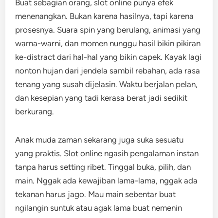
Buat sebagian orang, slot online punya efek
menenangkan. Bukan karena hasilnya, tapi karena
prosesnya. Suara spin yang berulang, animasi yang
warna-warni, dan momen nunggu hasil bikin pikiran
ke-distract dari hal-hal yang bikin capek. Kayak lagi
nonton hujan dari jendela sambil rebahan, ada rasa
tenang yang susah dijelasin. Waktu berjalan pelan,
dan kesepian yang tadi kerasa berat jadi sedikit
berkurang.
Anak muda zaman sekarang juga suka sesuatu
yang praktis. Slot online ngasih pengalaman instan
tanpa harus setting ribet. Tinggal buka, pilih, dan
main. Nggak ada kewajiban lama-lama, nggak ada
tekanan harus jago. Mau main sebentar buat
ngilangin suntuk atau agak lama buat nemenin