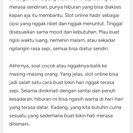
merasa sendirian, punya hiburan yang bisa diakses
kapan aja itu membantu. Slot online hadir sebagai
opsi yang nggak ribet dan nggak menuntut. Tinggal
disesuaikan sama mood dan kebutuhan. Mau buat
ngisi waktu luang, nemenin malam, atau sekadar
ngilangin rasa sepi, semua bisa diatur sendiri.
Akhirnya, soal cocok atau nggaknya balik ke
masing-masing orang. Yang jelas, slot online bisa
jadi salah satu cara buat bikin hari nggak terasa
sepi. Selama dinikmati dengan santai dan penuh
kesadaran, hiburan ini bisa ngasih warna di hari-hari
yang terasa datar. Kadang, yang kita butuhin cuma
sesuatu yang sederhana buat bikin hati merasa
ditemani.