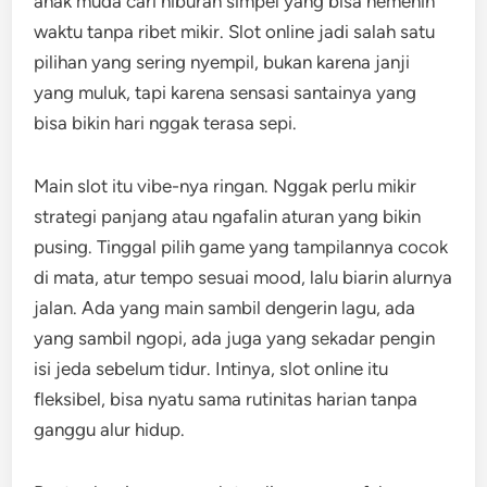
anak muda cari hiburan simpel yang bisa nemenin
waktu tanpa ribet mikir. Slot online jadi salah satu
pilihan yang sering nyempil, bukan karena janji
yang muluk, tapi karena sensasi santainya yang
bisa bikin hari nggak terasa sepi.
Main slot itu vibe-nya ringan. Nggak perlu mikir
strategi panjang atau ngafalin aturan yang bikin
pusing. Tinggal pilih game yang tampilannya cocok
di mata, atur tempo sesuai mood, lalu biarin alurnya
jalan. Ada yang main sambil dengerin lagu, ada
yang sambil ngopi, ada juga yang sekadar pengin
isi jeda sebelum tidur. Intinya, slot online itu
fleksibel, bisa nyatu sama rutinitas harian tanpa
ganggu alur hidup.