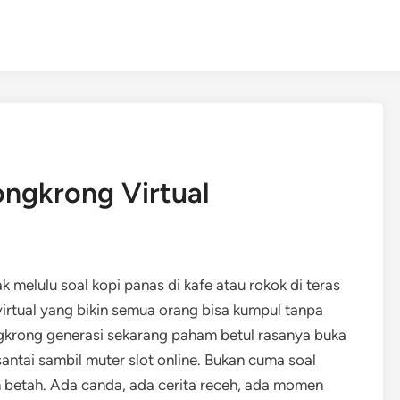
ongkrong Virtual
melulu soal kopi panas di kafe atau rokok di teras
virtual yang bikin semua orang bisa kumpul tanpa
ngkrong generasi sekarang paham betul rasanya buka
 santai sambil muter slot online. Bukan cuma soal
n betah. Ada canda, ada cerita receh, ada momen