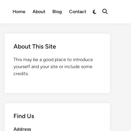
Switch
Home
About
Blog
Contact
Open
to
Search
dark
mode
About This Site
This may be a good place to introduce
yourself and your site or include some
credits.
Find Us
Address