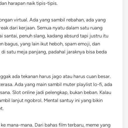
an harapan naik tipis-tipis.
rongan virtual. Ada yang sambil rebahan, ada yang
reak dari kerjaan. Semua nyatu dalam satu ruang
 santai, penuh slang, kadang absurd tapi justru itu
n bagus, yang lain ikut heboh, spam emoji, dan
 di satu meja panjang, padahal jaraknya bisa beda
Nggak ada tekanan harus jago atau harus cuan besar.
terasa. Ada yang main sambil muter playlist lo-fi, ada
sana. Slot online jadi pelengkap, bukan beban. Kalau
ambil lanjut ngobrol. Mental santuy ini yang bikin
t.
r ke mana-mana. Dari bahas film terbaru, meme yang