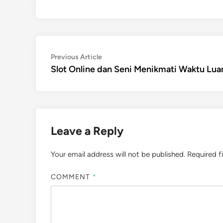
Post
Previous
Previous Article
article:
Slot Online dan Seni Menikmati Waktu Lua
navigation
Leave a Reply
Your email address will not be published.
Required f
COMMENT
*