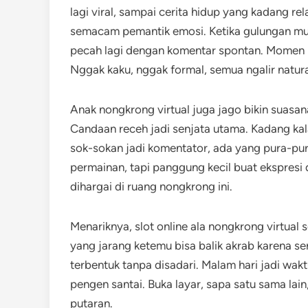
lagi viral, sampai cerita hidup yang kadang rel
semacam pemantik emosi. Ketika gulungan muter
pecah lagi dengan komentar spontan. Momen kec
Nggak kaku, nggak formal, semua ngalir natura
Anak nongkrong virtual juga jago bikin suasan
Candaan receh jadi senjata utama. Kadang ka
sok-sokan jadi komentator, ada yang pura-pura
permainan, tapi panggung kecil buat ekspresi d
dihargai di ruang nongkrong ini.
Menariknya, slot online ala nongkrong virtual 
yang jarang ketemu bisa balik akrab karena s
terbentuk tanpa disadari. Malam hari jadi waktu
pengen santai. Buka layar, sapa satu sama lain
putaran.