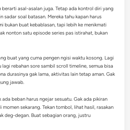
erarti asal-asalan juga. Tetap ada kontrol diri yang
n sadar soal batasan. Mereka tahu kapan harus
ni bukan buat kebablasan, tapi lebih ke menikmati
k nonton satu episode series pas istirahat, bukan
uang buat yang cuma pengen ngisi waktu kosong. Lagi
lagi rebahan sore sambil scroll timeline, semua bisa
a durasinya gak lama, aktivitas lain tetap aman. Gak
gung jawab.
ak ada beban harus ngejar sesuatu. Gak ada pikiran
i momen sekarang. Tekan tombol, lihat hasil, rasakan
gak deg-degan. Buat sebagian orang, justru