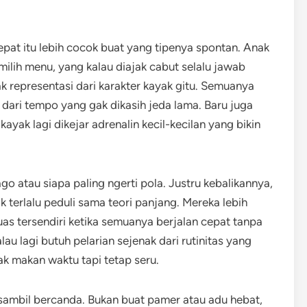
pat itu lebih cocok buat yang tipenya spontan. Anak
ilih menu, yang kalau diajak cabut selalu jawab
k representasi dari karakter kayak gitu. Semuanya
l dari tempo yang gak dikasih jeda lama. Baru juga
kayak lagi dikejar adrenalin kecil-kecilan yang bikin
ago atau siapa paling ngerti pola. Justru kebalikannya,
 terlalu peduli sama teori panjang. Mereka lebih
s tersendiri ketika semuanya berjalan cepat tanpa
u lagi butuh pelarian sejenak dari rutinitas yang
ak makan waktu tapi tetap seru.
 sambil bercanda. Bukan buat pamer atau adu hebat,