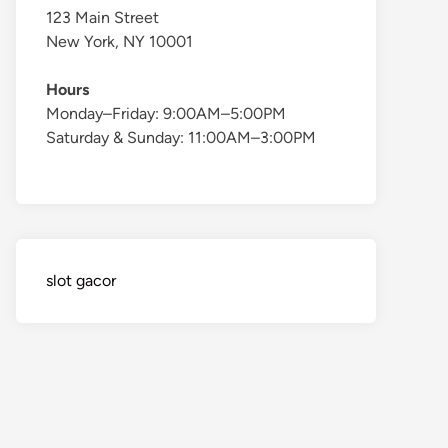
123 Main Street
New York, NY 10001
Hours
Monday–Friday: 9:00AM–5:00PM
Saturday & Sunday: 11:00AM–3:00PM
slot gacor