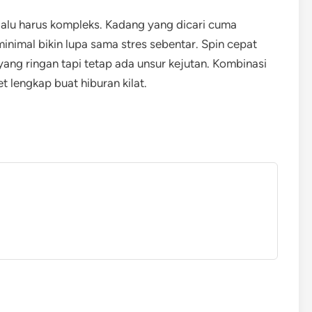
elalu harus kompleks. Kadang yang dicari cuma
minimal bikin lupa sama stres sebentar. Spin cepat
ang ringan tapi tetap ada unsur kejutan. Kombinasi
t lengkap buat hiburan kilat.