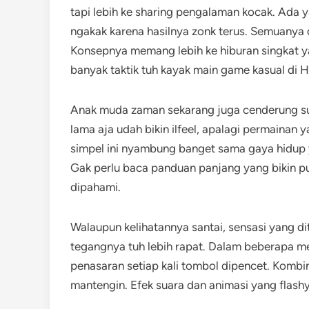
tapi lebih ke sharing pengalaman kocak. Ada y
ngakak karena hasilnya zonk terus. Semuanya 
Konsepnya memang lebih ke hiburan singkat ya
banyak taktik tuh kayak main game kasual di 
Anak muda zaman sekarang juga cenderung suk
lama aja udah bikin ilfeel, apalagi permaina
simpel ini nyambung banget sama gaya hidup yan
Gak perlu baca panduan panjang yang bikin p
dipahami.
Walaupun kelihatannya santai, sensasi yang d
tegangnya tuh lebih rapat. Dalam beberapa men
penasaran setiap kali tombol dipencet. Kombin
mantengin. Efek suara dan animasi yang flash