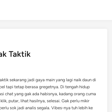
k Taktik
ktik sekarang jadi gaya main yang lagi naik daun di
l tapi tetap berasa gregetnya. Di tengah hidup
kasi chat yang gak ada habisnya, kadang orang cuma
k, putar, lihat hasilnya, selesai. Gak perlu mikir
erlu sok jadi analis segala. Vibes-nya tuh lebih ke