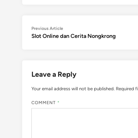
Post
Previous
Previous Article
article:
Slot Online dan Cerita Nongkrong
navigation
Leave a Reply
Your email address will not be published.
Required f
COMMENT
*