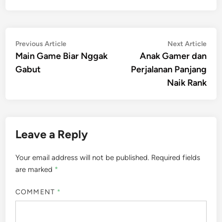
Post
Previous
Nex
Previous Article
Next Article
article:
artic
Main Game Biar Nggak
Anak Gamer dan
navigation
Gabut
Perjalanan Panjang
Naik Rank
Leave a Reply
Your email address will not be published.
Required fields
are marked
*
COMMENT
*