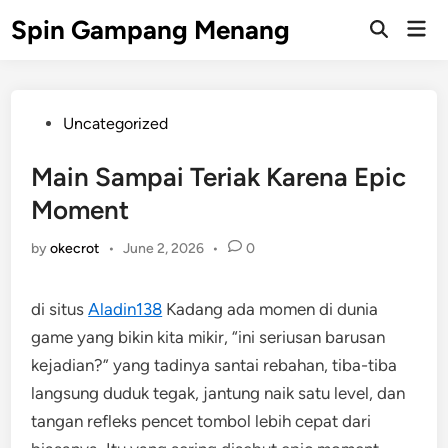
Skip
Spin Gampang Menang
Mai
to
Open
Men
Search
content
Posted
Uncategorized
in
Main Sampai Teriak Karena Epic
Moment
by
okecrot
•
June 2, 2026
•
0
di situs
Aladin138
Kadang ada momen di dunia
game yang bikin kita mikir, “ini seriusan barusan
kejadian?” yang tadinya santai rebahan, tiba-tiba
langsung duduk tegak, jantung naik satu level, dan
tangan refleks pencet tombol lebih cepat dari