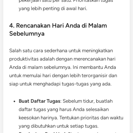
pekerjaan satu per satu. Prioritaskan tugas
yang lebih penting di awal hari.
4. Rencanakan Hari Anda di Malam
Sebelumnya
Salah satu cara sederhana untuk meningkatkan
produktivitas adalah dengan merencanakan hari
Anda di malam sebelumnya. Ini membantu Anda
untuk memulai hari dengan lebih terorganisir dan
siap untuk menghadapi tugas-tugas yang ada.
Buat Daftar Tugas
: Sebelum tidur, buatlah
daftar tugas yang harus Anda selesaikan
keesokan harinya. Tentukan prioritas dan waktu
yang dibutuhkan untuk setiap tugas.