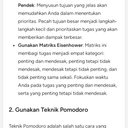
Pendek
: Menyusun tujuan yang jelas akan
memudahkan Anda dalam menentukan
prioritas. Pecah tujuan besar menjadi langkah-
langkah kecil dan prioritaskan tugas yang akan
memberikan dampak terbesar.
Gunakan Matriks Eisenhower
: Matriks ini
membagi tugas menjadi empat kategori:
penting dan mendesak, penting tetapi tidak
mendesak, mendesak tetapi tidak penting, dan
tidak penting sama sekali. Fokuskan waktu
Anda pada tugas yang penting dan mendesak,
serta yang penting tetapi tidak mendesak.
2. Gunakan Teknik Pomodoro
Teknik Pomodoro adalah salah satu cara yang