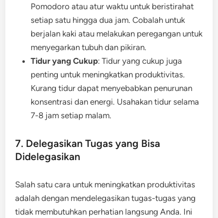
Pomodoro atau atur waktu untuk beristirahat
setiap satu hingga dua jam. Cobalah untuk
berjalan kaki atau melakukan peregangan untuk
menyegarkan tubuh dan pikiran.
Tidur yang Cukup
: Tidur yang cukup juga
penting untuk meningkatkan produktivitas.
Kurang tidur dapat menyebabkan penurunan
konsentrasi dan energi. Usahakan tidur selama
7-8 jam setiap malam.
7. Delegasikan Tugas yang Bisa
Didelegasikan
Salah satu cara untuk meningkatkan produktivitas
adalah dengan mendelegasikan tugas-tugas yang
tidak membutuhkan perhatian langsung Anda. Ini