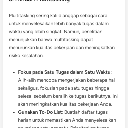
Multitasking sering kali dianggap sebagai cara
untuk menyelesaikan lebih banyak tugas dalam
waktu yang lebih singkat. Namun, penelitian
menunjukkan bahwa multitasking dapat
menurunkan kualitas pekerjaan dan meningkatkan
risiko kesalahan.
Fokus pada Satu Tugas dalam Satu Waktu
:
Alih-alih mencoba mengerjakan beberapa hal
sekaligus, fokuslah pada satu tugas hingga
selesai sebelum beralih ke tugas berikutnya. Ini
akan meningkatkan kualitas pekerjaan Anda.
Gunakan To-Do List
: Buatlah daftar tugas
harian untuk memastikan Anda menyelesaikan