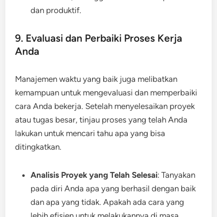
dan produktif.
9. Evaluasi dan Perbaiki Proses Kerja
Anda
Manajemen waktu yang baik juga melibatkan
kemampuan untuk mengevaluasi dan memperbaiki
cara Anda bekerja. Setelah menyelesaikan proyek
atau tugas besar, tinjau proses yang telah Anda
lakukan untuk mencari tahu apa yang bisa
ditingkatkan.
Analisis Proyek yang Telah Selesai
: Tanyakan
pada diri Anda apa yang berhasil dengan baik
dan apa yang tidak. Apakah ada cara yang
lebih efisien untuk melakukannya di masa