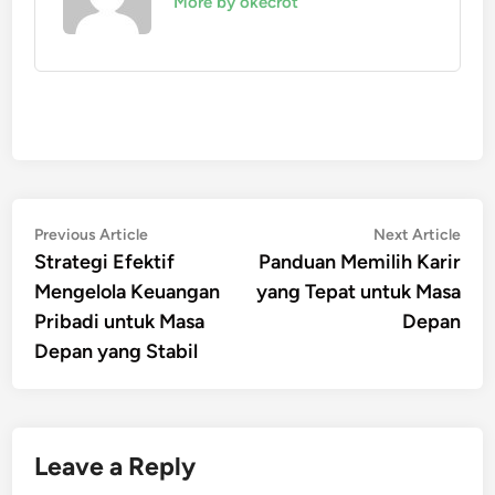
More by okecrot
Post
Previous
Nex
Previous Article
Next Article
article:
artic
Strategi Efektif
Panduan Memilih Karir
navigation
Mengelola Keuangan
yang Tepat untuk Masa
Pribadi untuk Masa
Depan
Depan yang Stabil
Leave a Reply