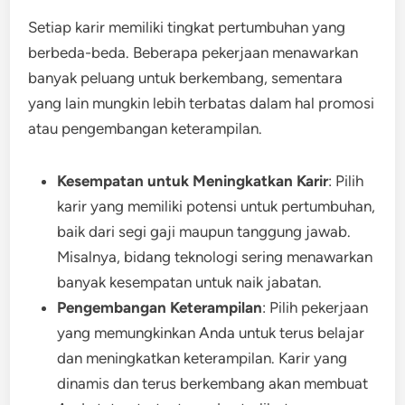
Setiap karir memiliki tingkat pertumbuhan yang
berbeda-beda. Beberapa pekerjaan menawarkan
banyak peluang untuk berkembang, sementara
yang lain mungkin lebih terbatas dalam hal promosi
atau pengembangan keterampilan.
Kesempatan untuk Meningkatkan Karir
: Pilih
karir yang memiliki potensi untuk pertumbuhan,
baik dari segi gaji maupun tanggung jawab.
Misalnya, bidang teknologi sering menawarkan
banyak kesempatan untuk naik jabatan.
Pengembangan Keterampilan
: Pilih pekerjaan
yang memungkinkan Anda untuk terus belajar
dan meningkatkan keterampilan. Karir yang
dinamis dan terus berkembang akan membuat