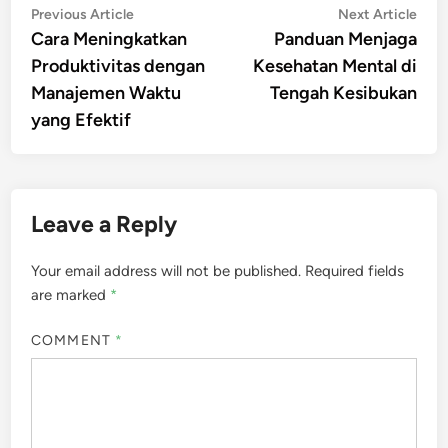
Post
Previous
Nex
Previous Article
Next Article
article:
artic
Cara Meningkatkan
Panduan Menjaga
navigation
Produktivitas dengan
Kesehatan Mental di
Manajemen Waktu
Tengah Kesibukan
yang Efektif
Leave a Reply
Your email address will not be published.
Required fields
are marked
*
COMMENT
*