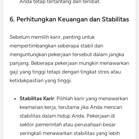
Anda tetap tertantang dan terlibat.
6. Perhitungkan Keuangan dan Stabilitas
Sebelum memilih karir, penting untuk
mempertimbangkan seberapa stabil dan
menguntungkan pekerjaan tersebut dalam jangka
panjang. Beberapa pekerjaan mungkin menawarkan
gaji yang tinggi tetapi dengan tingkat stres atau
ketidakpastian yang tinggi.
Stabilitas Karir
: Pilihlah karir yang menawarkan
keamanan kerja, terutama jika Anda mencari
stabilitas dalam hidup Anda. Pekerjaan di
sektor pemerintah atau perusahaan besar
seringkali menawarkan stabilitas yang lebih