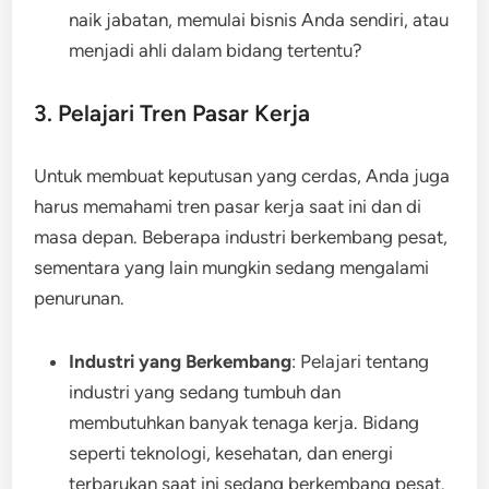
naik jabatan, memulai bisnis Anda sendiri, atau
menjadi ahli dalam bidang tertentu?
3. Pelajari Tren Pasar Kerja
Untuk membuat keputusan yang cerdas, Anda juga
harus memahami tren pasar kerja saat ini dan di
masa depan. Beberapa industri berkembang pesat,
sementara yang lain mungkin sedang mengalami
penurunan.
Industri yang Berkembang
: Pelajari tentang
industri yang sedang tumbuh dan
membutuhkan banyak tenaga kerja. Bidang
seperti teknologi, kesehatan, dan energi
terbarukan saat ini sedang berkembang pesat.