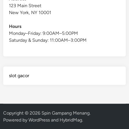
123 Main Street
New York, NY 10001
Hours
Monday–Friday: 9:00AM–5:00PM
Saturday & Sunday: 11:00AM–3:00PM
slot gacor
Copyright © 2026
Spin Gampang Menang
.
Powered by
WordPress
and
HybridMag
.