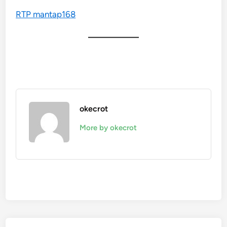
RTP mantap168
okecrot
More by okecrot