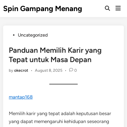
Skip
Spin Gampang Menang
Mai
to
Open
Men
Search
content
Posted
Uncategorized
in
Panduan Memilih Karir yang
Tepat untuk Masa Depan
by
okecrot
•
August 8, 2025
•
0
mantap168
Memilih karir yang tepat adalah keputusan besar
yang dapat memengaruhi kehidupan seseorang