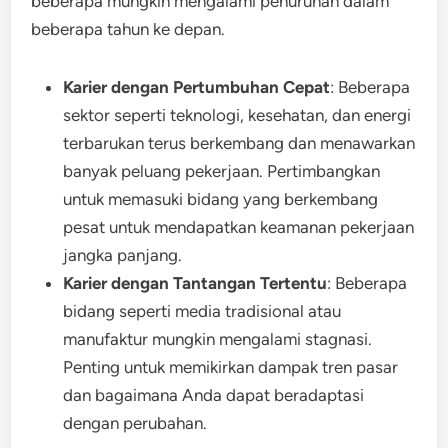
beberapa mungkin mengalami penurunan dalam
beberapa tahun ke depan.
Karier dengan Pertumbuhan Cepat
: Beberapa
sektor seperti teknologi, kesehatan, dan energi
terbarukan terus berkembang dan menawarkan
banyak peluang pekerjaan. Pertimbangkan
untuk memasuki bidang yang berkembang
pesat untuk mendapatkan keamanan pekerjaan
jangka panjang.
Karier dengan Tantangan Tertentu
: Beberapa
bidang seperti media tradisional atau
manufaktur mungkin mengalami stagnasi.
Penting untuk memikirkan dampak tren pasar
dan bagaimana Anda dapat beradaptasi
dengan perubahan.