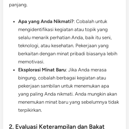
panjang.
Apa yang Anda Nikmati?
: Cobalah untuk
mengidentifikasi kegiatan atau topik yang
selalu menarik perhatian Anda, baik itu seni,
teknologi, atau kesehatan. Pekerjaan yang
berkaitan dengan minat pribadi biasanya lebih
memotivasi.
Eksplorasi Minat Baru
: Jika Anda merasa
bingung, cobalah berbagai kegiatan atau
pekerjaan sambilan untuk menemukan apa
yang paling Anda nikmati. Anda mungkin akan
menemukan minat baru yang sebelumnya tidak
terpikirkan.
2. Evaluasi Keterampilan dan Bakat