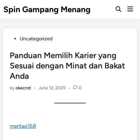
Skip
Spin Gampang Menang
Mai
to
Open
Men
Search
content
Posted
Uncategorized
in
Panduan Memilih Karier yang
Sesuai dengan Minat dan Bakat
Anda
by
okecrot
•
June 12, 2025
•
0
mantap168