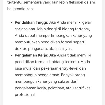
tertentu, sementara yang lain lebih fleksibel dalam
hal pendidikan.
Pendidikan Tinggi
: Jika Anda memiliki gelar
sarjana atau lebih tinggi di bidang tertentu,
Anda dapat mempertimbangkan karier yang
membutuhkan pendidikan formal seperti
dokter, pengacara, atau insinyur.
Pengalaman Kerja
: Jika Anda tidak memiliki
pendidikan formal di bidang tertentu, Anda
bisa mulai dari pekerjaan entry-level dan
membangun pengalaman. Banyak orang
membangun karier yang sukses dari
pengalaman kerja, pelatihan, atau sertifikasi
profesional.