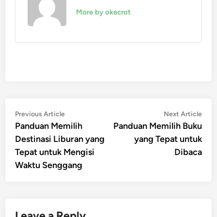
More by okecrot
Post
Previous
Nex
Previous Article
Next Article
article:
artic
Panduan Memilih
Panduan Memilih Buku
navigation
Destinasi Liburan yang
yang Tepat untuk
Tepat untuk Mengisi
Dibaca
Waktu Senggang
Leave a Reply