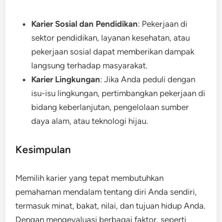
Karier Sosial dan Pendidikan
: Pekerjaan di
sektor pendidikan, layanan kesehatan, atau
pekerjaan sosial dapat memberikan dampak
langsung terhadap masyarakat.
Karier Lingkungan
: Jika Anda peduli dengan
isu-isu lingkungan, pertimbangkan pekerjaan di
bidang keberlanjutan, pengelolaan sumber
daya alam, atau teknologi hijau.
Kesimpulan
Memilih karier yang tepat membutuhkan
pemahaman mendalam tentang diri Anda sendiri,
termasuk minat, bakat, nilai, dan tujuan hidup Anda.
Dengan mengevaluasi berbagai faktor, seperti