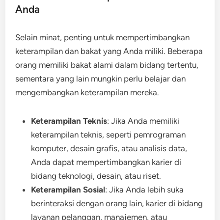
Anda
Selain minat, penting untuk mempertimbangkan
keterampilan dan bakat yang Anda miliki. Beberapa
orang memiliki bakat alami dalam bidang tertentu,
sementara yang lain mungkin perlu belajar dan
mengembangkan keterampilan mereka.
Keterampilan Teknis
: Jika Anda memiliki
keterampilan teknis, seperti pemrograman
komputer, desain grafis, atau analisis data,
Anda dapat mempertimbangkan karier di
bidang teknologi, desain, atau riset.
Keterampilan Sosial
: Jika Anda lebih suka
berinteraksi dengan orang lain, karier di bidang
layanan pelanggan, manajemen, atau