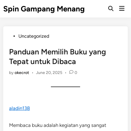
Skip
Spin Gampang Menang
Mai
to
Open
Men
Search
content
Posted
Uncategorized
in
Panduan Memilih Buku yang
Tepat untuk Dibaca
by
okecrot
•
June 20, 2025
•
0
aladin138
Membaca buku adalah kegiatan yang sangat