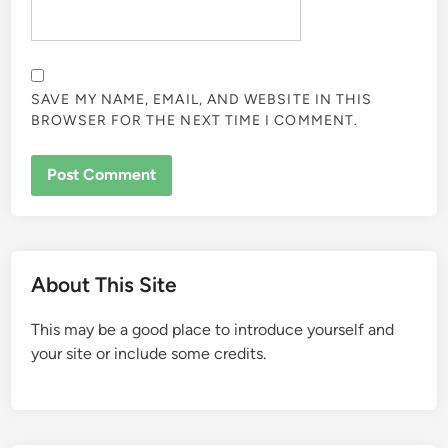
SAVE MY NAME, EMAIL, AND WEBSITE IN THIS
BROWSER FOR THE NEXT TIME I COMMENT.
About This Site
This may be a good place to introduce yourself and
your site or include some credits.