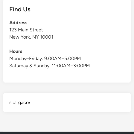
Find Us
Address
123 Main Street
New York, NY 10001
Hours
Monday–Friday: 9:00AM–5:00PM
Saturday & Sunday: 11:00AM–3:00PM
slot gacor