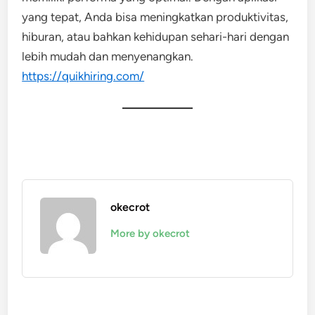
yang tepat, Anda bisa meningkatkan produktivitas,
hiburan, atau bahkan kehidupan sehari-hari dengan
lebih mudah dan menyenangkan.
https://quikhiring.com/
okecrot
More by okecrot