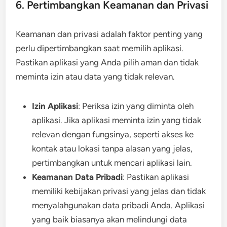
6. Pertimbangkan Keamanan dan Privasi
Keamanan dan privasi adalah faktor penting yang
perlu dipertimbangkan saat memilih aplikasi.
Pastikan aplikasi yang Anda pilih aman dan tidak
meminta izin atau data yang tidak relevan.
Izin Aplikasi
: Periksa izin yang diminta oleh
aplikasi. Jika aplikasi meminta izin yang tidak
relevan dengan fungsinya, seperti akses ke
kontak atau lokasi tanpa alasan yang jelas,
pertimbangkan untuk mencari aplikasi lain.
Keamanan Data Pribadi
: Pastikan aplikasi
memiliki kebijakan privasi yang jelas dan tidak
menyalahgunakan data pribadi Anda. Aplikasi
yang baik biasanya akan melindungi data