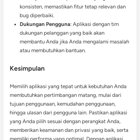
konsisten, memastikan fitur tetap relevan dan
bug diperbaiki.
Dukungan Pengguna
: Aplikasi dengan tim
dukungan pelanggan yang baik akan
membantu Anda jika Anda mengalami masalah
atau membutuhkan bantuan.
Kesimpulan
Memilih aplikasi yang tepat untuk kebutuhan Anda
membutuhkan pertimbangan matang, mulai dari
tujuan penggunaan, kemudahan penggunaan,
hingga ulasan dari pengguna lain. Pastikan aplikasi
yang Anda pilih sesuai dengan perangkat Anda,
memberikan keamanan dan privasi yang baik, serta
memiliki performa yang optimal. Dengan aplikasi