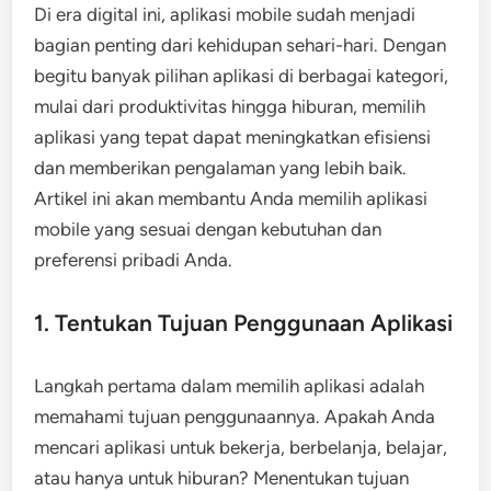
Di era digital ini, aplikasi mobile sudah menjadi
bagian penting dari kehidupan sehari-hari. Dengan
begitu banyak pilihan aplikasi di berbagai kategori,
mulai dari produktivitas hingga hiburan, memilih
aplikasi yang tepat dapat meningkatkan efisiensi
dan memberikan pengalaman yang lebih baik.
Artikel ini akan membantu Anda memilih aplikasi
mobile yang sesuai dengan kebutuhan dan
preferensi pribadi Anda.
1. Tentukan Tujuan Penggunaan Aplikasi
Langkah pertama dalam memilih aplikasi adalah
memahami tujuan penggunaannya. Apakah Anda
mencari aplikasi untuk bekerja, berbelanja, belajar,
atau hanya untuk hiburan? Menentukan tujuan