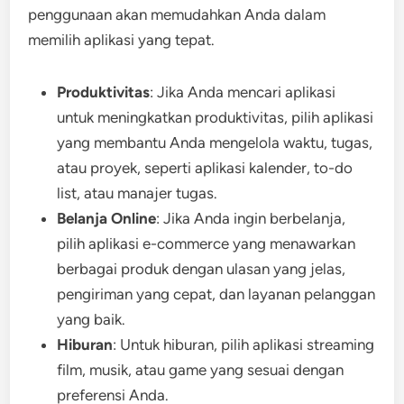
penggunaan akan memudahkan Anda dalam
memilih aplikasi yang tepat.
Produktivitas
: Jika Anda mencari aplikasi
untuk meningkatkan produktivitas, pilih aplikasi
yang membantu Anda mengelola waktu, tugas,
atau proyek, seperti aplikasi kalender, to-do
list, atau manajer tugas.
Belanja Online
: Jika Anda ingin berbelanja,
pilih aplikasi e-commerce yang menawarkan
berbagai produk dengan ulasan yang jelas,
pengiriman yang cepat, dan layanan pelanggan
yang baik.
Hiburan
: Untuk hiburan, pilih aplikasi streaming
film, musik, atau game yang sesuai dengan
preferensi Anda.