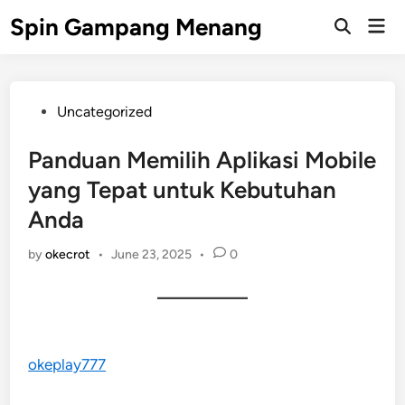
Skip
Spin Gampang Menang
Mai
to
Open
Men
Search
content
Posted
Uncategorized
in
Panduan Memilih Aplikasi Mobile
yang Tepat untuk Kebutuhan
Anda
by
okecrot
•
June 23, 2025
•
0
okeplay777