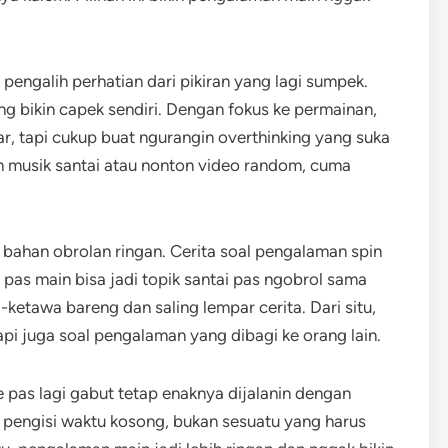
i pengalih perhatian dari pikiran yang lagi sumpek.
 bikin capek sendiri. Dengan fokus ke permainan,
ar, tapi cukup buat ngurangin overthinking yang suka
in musik santai atau nonton video random, cuma
i bahan obrolan ringan. Cerita soal pengalaman spin
pas main bisa jadi topik santai pas ngobrol sama
ketawa bareng dan saling lempar cerita. Dari situ,
pi juga soal pengalaman yang dibagi ke orang lain.
e pas lagi gabut tetap enaknya dijalanin dengan
n pengisi waktu kosong, bukan sesuatu yang harus