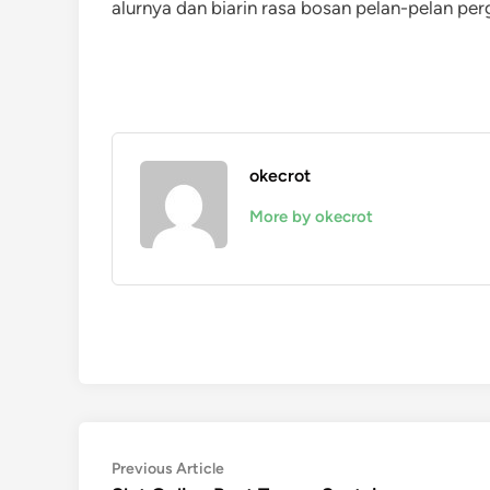
alurnya dan biarin rasa bosan pelan-pelan perg
okecrot
More by okecrot
Post
Previous
Previous Article