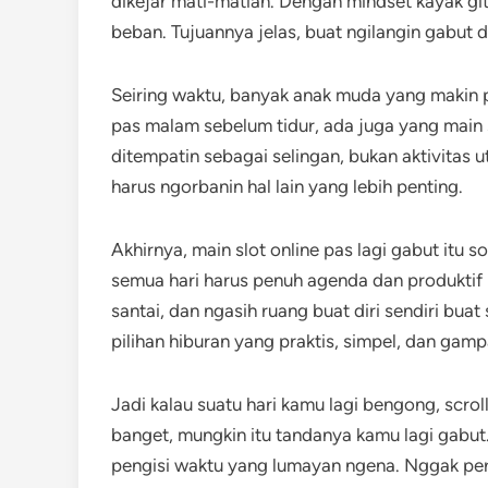
dikejar mati-matian. Dengan mindset kayak git
beban. Tujuannya jelas, buat ngilangin gabut d
Seiring waktu, banyak anak muda yang makin 
pas malam sebelum tidur, ada juga yang main se
ditempatin sebagai selingan, bukan aktivitas u
harus ngorbanin hal lain yang lebih penting.
Akhirnya, main slot online pas lagi gabut itu 
semua hari harus penuh agenda dan produktif 
santai, dan ngasih ruang buat diri sendiri buat
pilihan hiburan yang praktis, simpel, dan gamp
Jadi kalau suatu hari kamu lagi bengong, scro
banget, mungkin itu tandanya kamu lagi gabut. 
pengisi waktu yang lumayan ngena. Nggak perlu