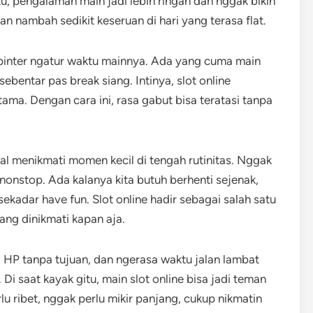
u, pengalaman main jadi lebih ringan dan nggak bikin
an nambah sedikit keseruan di hari yang terasa flat.
pinter ngatur waktu mainnya. Ada yang cuma main
bentar pas break siang. Intinya, slot online
tama. Dengan cara ini, rasa gabut bisa teratasi tanpa
soal menikmati momen kecil di tengah rutinitas. Nggak
nonstop. Ada kalanya kita butuh berhenti sejenak,
 sekadar have fun. Slot online hadir sebagai salah satu
ang dinikmati kapan aja.
ll HP tanpa tujuan, dan ngerasa waktu jalan lambat
Di saat kayak gitu, main slot online bisa jadi teman
 ribet, nggak perlu mikir panjang, cukup nikmatin