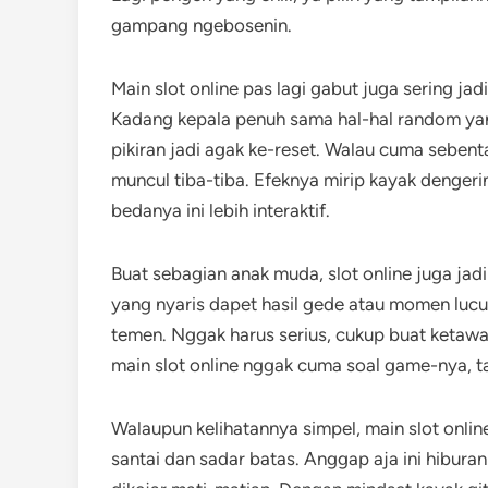
gampang ngebosenin.
Main slot online pas lagi gabut juga sering jad
Kadang kepala penuh sama hal-hal random yang
pikiran jadi agak ke-reset. Walau cuma sebent
muncul tiba-tiba. Efeknya mirip kayak denger
bedanya ini lebih interaktif.
Buat sebagian anak muda, slot online juga jad
yang nyaris dapet hasil gede atau momen lucu 
temen. Nggak harus serius, cukup buat ketawa-
main slot online nggak cuma soal game-nya, ta
Walaupun kelihatannya simpel, main slot onlin
santai dan sadar batas. Anggap aja ini hibura