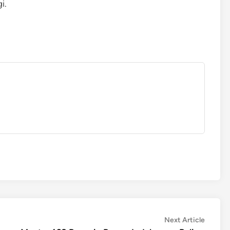
i.
Next
Next Article