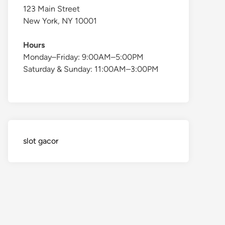
123 Main Street
New York, NY 10001
Hours
Monday–Friday: 9:00AM–5:00PM
Saturday & Sunday: 11:00AM–3:00PM
slot gacor