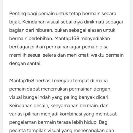
Penting bagi pemain untuk tetap bermain secara
bijak. Keindahan visual sebaiknya dinikmati sebagai
bagian dari hiburan, bukan sebagai alasan untuk
bermain berlebihan. Mantap168 menyediakan
berbagai pilihan permainan agar pemain bisa
memilih sesuai selera dan menikmati waktu bermain
dengan santai.
Mantap168 berhasil menjadi tempat di mana
pemain dapat menemukan permainan dengan
visual bunga indah yang paling banyak dicari.
Keindahan desain, kenyamanan bermain, dan
variasi pilihan menjadi kombinasi yang membuat
pengalaman bermain terasa lebih hidup. Bagi
pecinta tampilan visual yang menenangkan dan