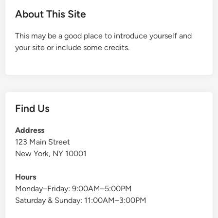
About This Site
This may be a good place to introduce yourself and
your site or include some credits.
Find Us
Address
123 Main Street
New York, NY 10001
Hours
Monday–Friday: 9:00AM–5:00PM
Saturday & Sunday: 11:00AM–3:00PM