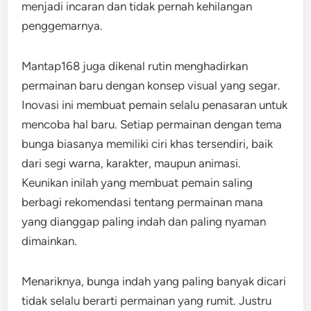
menjadi incaran dan tidak pernah kehilangan
penggemarnya.
Mantap168 juga dikenal rutin menghadirkan
permainan baru dengan konsep visual yang segar.
Inovasi ini membuat pemain selalu penasaran untuk
mencoba hal baru. Setiap permainan dengan tema
bunga biasanya memiliki ciri khas tersendiri, baik
dari segi warna, karakter, maupun animasi.
Keunikan inilah yang membuat pemain saling
berbagi rekomendasi tentang permainan mana
yang dianggap paling indah dan paling nyaman
dimainkan.
Menariknya, bunga indah yang paling banyak dicari
tidak selalu berarti permainan yang rumit. Justru