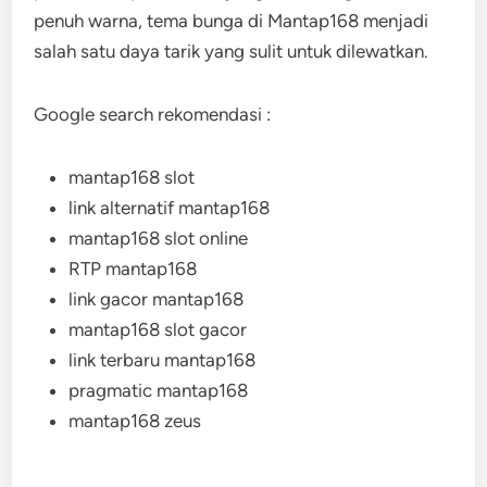
penuh warna, tema bunga di Mantap168 menjadi
salah satu daya tarik yang sulit untuk dilewatkan.
Google search rekomendasi :
mantap168 slot
link alternatif mantap168
mantap168 slot online
RTP mantap168
link gacor mantap168
mantap168 slot gacor
link terbaru mantap168
pragmatic mantap168
mantap168 zeus