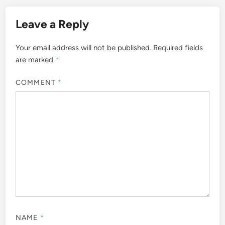
Leave a Reply
Your email address will not be published.
Required fields
are marked
*
COMMENT
*
NAME
*